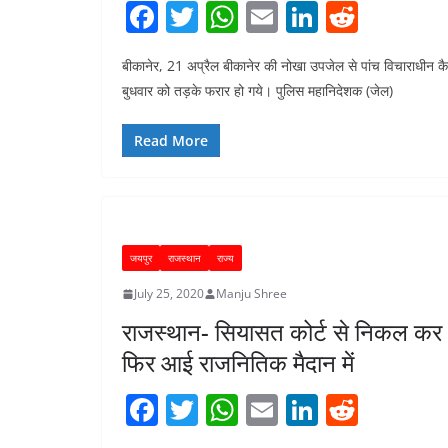
F
T
W
E
Li
R
a
w
h
m
n
e
बीकानेर, 21 अप्रैल बीकानेर की नोखा उपजेल से पांच विचाराधीन कै
c
itt
at
ai
k
d
बुधवार को तड़के फरार हो गये। पुलिस महानिदेशक (जेल)
e
er
s
l
e
di
b
A
dI
t
Read More
o
p
n
o
p
k
जयपुर
राजस्थान
राज्य
July 25, 2020
Manju Shree
राजस्थान- सियासत कोर्ट से निकल कर
फिर आई राजनितिक मैदान में
F
T
W
E
Li
R
a
w
h
m
n
e