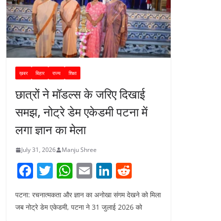
ख़बर
बिहार
राज्य
शिक्षा
छात्रों ने मॉडल्स के जरिए दिखाई
समझ, नोट्रे डेम एकेडमी पटना में
लगा ज्ञान का मेला
July 31, 2026
Manju Shree
F
T
W
E
Li
R
a
w
h
m
n
e
पटना: रचनात्मकता और ज्ञान का अनोखा संगम देखने को मिला
c
itt
at
ai
k
d
जब नोट्रे डेम एकेडमी, पटना ने 31 जुलाई 2026 को
e
er
s
l
e
di