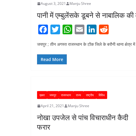
August 3, 2021
Manju Shree
पानी में एम्बुलेंसके डूबने से नाबालिक क
F
T
W
E
Li
R
a
w
h
m
n
e
जयपुर ; तीन अगस्त राजस्थान के टोंक जिले के बरौनी थाना क्षेत्र म
c
itt
at
ai
k
d
e
er
s
l
e
di
Read More
b
A
dI
t
o
p
n
o
p
k
ख़बर
जयपुर
राजस्थान
राज्य
राष्ट्रीय
विविध
April 21, 2021
Manju Shree
नोखा उपजेल से पांच विचाराधीन कैदी
फरार