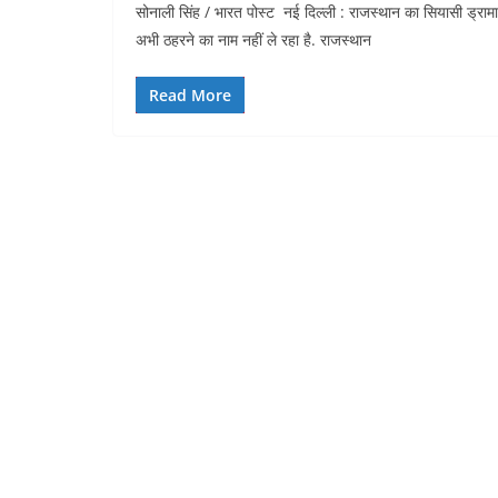
सोनाली सिंह / भारत पोस्ट नई दिल्ली : राजस्थान का सियासी ड्रामा
c
itt
at
ai
k
d
अभी ठहरने का नाम नहीं ले रहा है. राजस्थान
e
er
s
l
e
di
b
A
dI
t
Read More
o
p
n
o
p
k