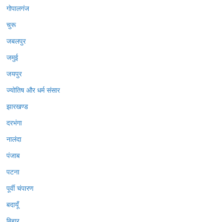
गोपालगंज
चुरू
जबलपुर
जमुई
जयपुर
ज्योतिष और धर्म संसार
झारखण्ड
दरभंगा
नालंदा
पंजाब
पटना
पूर्वी चंपारण
बदायूँ
बिहार