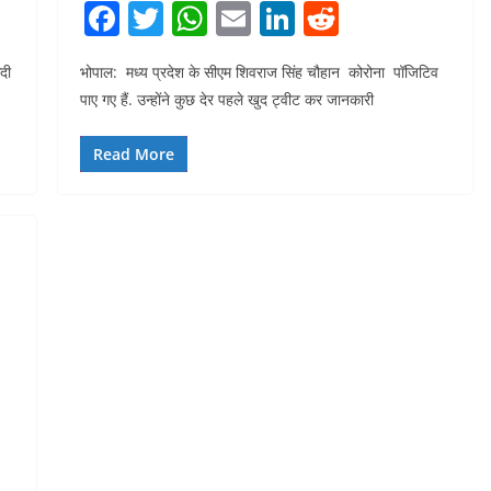
F
T
W
E
Li
R
a
w
h
m
n
e
दी
भोपाल: मध्य प्रदेश के सीएम शिवराज सिंह चौहान कोरोना पॉजिटिव
c
itt
at
ai
k
d
पाए गए हैं. उन्होंने कुछ देर पहले खुद ट्वीट कर जानकारी
e
er
s
l
e
di
b
A
dI
t
Read More
o
p
n
o
p
k