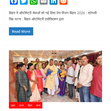
F
T
W
E
Li
R
a
w
h
m
n
e
बिहार में ऑप्टोमेट्री सेवाओं को नई दिशा देगा विजन बिहार 2026 : श्रेयसी
c
itt
at
ai
k
d
सिंह पटना : बिहार ऑप्टोमेट्री एसोसिएशन द्वारा
e
er
s
l
e
di
b
A
dI
t
Read More
o
p
n
o
p
k
ख़बर
पटना
बिहार
राज्य