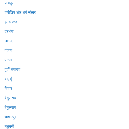
जयपुर
ज्योतिष और धर्म संसार
झारखण्ड
दरभंगा
नालंदा
पंजाब
पटना
पूर्वी चंपारण
बदायूँ
बिहार
बेगुसराय
बेगुसराय
भागलपुर
मधुबनी