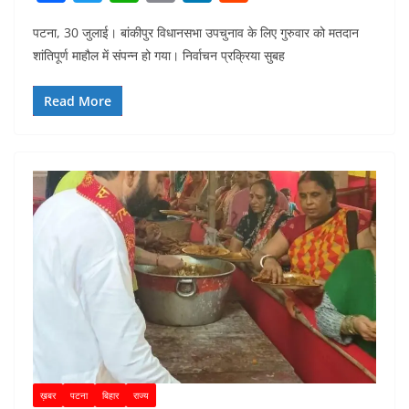
a
w
h
m
n
e
पटना, 30 जुलाई। बांकीपुर विधानसभा उपचुनाव के लिए गुरुवार को मतदान
c
itt
at
ai
k
d
शांतिपूर्ण माहौल में संपन्न हो गया। निर्वाचन प्रक्रिया सुबह
e
er
s
l
e
di
b
A
dI
t
Read More
o
p
n
o
p
k
ख़बर
पटना
बिहार
राज्य