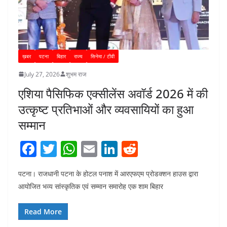
ख़बर
पटना
बिहार
राज्य
सिनेमा / टीवी
July 27, 2026
शुभम राज
एशिया पैसिफिक एक्सीलेंस अवॉर्ड 2026 में की
उत्कृष्ट प्रतिभाओं और व्यवसायियों का हुआ
सम्मान
F
T
W
E
Li
R
a
w
h
m
n
e
पटना। राजधानी पटना के होटल पनाश में आरएफएम प्रोडक्शन हाउस द्वारा
c
itt
at
ai
k
d
आयोजित भव्य सांस्कृतिक एवं सम्मान समारोह एक शाम बिहार
e
er
s
l
e
di
b
A
dI
t
Read More