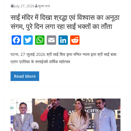
July 27, 2026
शुभम राज
साईं मंदिर में दिखा श्रद्धा एवं विश्वास का अनूठा
संगम, पुरे दिन लगा रहा साईं भक्तों का ताँता
F
T
W
E
Li
R
a
w
h
m
n
e
पटना, 27 जुलाई 2026 श्री साईं शिव कृपा मन्दिर न्यास द्वारा श्री साईं बाबा
c
itt
at
ai
k
d
प्राण प्रतिष्ठा के सत्ताईसवें वार्षिक महोत्सव
e
er
s
l
e
di
b
A
dI
t
Read More
o
p
n
o
p
k