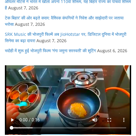
ऑयलर मोटर्स ने भारत में खोला अपना 110वां शोरूम, यह बिहार राज्य का पांचवां शोरूम
है
August 7, 2026
टेक बिहार’ की ओर बढ़ते कदम: वैश्विक कंपनियों ने निवेश और साझेदारी पर जताया
भरोसा
August 7, 2026
SRK Music की भोजपुरी फिल्में अब JioHotstar पर, डिजिटल दुनिया में भोजपुरी
सिनेमा का बढ़ा दायरा
August 7, 2026
भदोही में शुरू हुई भोजपुरी फिल्म ‘गंगा जमुना सरस्वती’ की शूटिंग
August 6, 2026