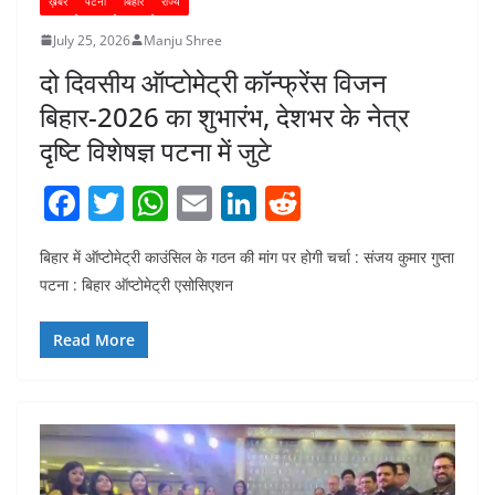
ख़बर
पटना
बिहार
राज्य
July 25, 2026
Manju Shree
दो दिवसीय ऑप्टोमेट्री कॉन्फ्रेंस विजन
बिहार-2026 का शुभारंभ, देशभर के नेत्र
दृष्टि विशेषज्ञ पटना में जुटे
F
T
W
E
Li
R
a
w
h
m
n
e
बिहार में ऑप्टोमेट्री काउंसिल के गठन की मांग पर होगी चर्चा : संजय कुमार गुप्ता
c
itt
at
ai
k
d
पटना : बिहार ऑप्टोमेट्री एसोसिएशन
e
er
s
l
e
di
b
A
dI
t
Read More
o
p
n
o
p
k