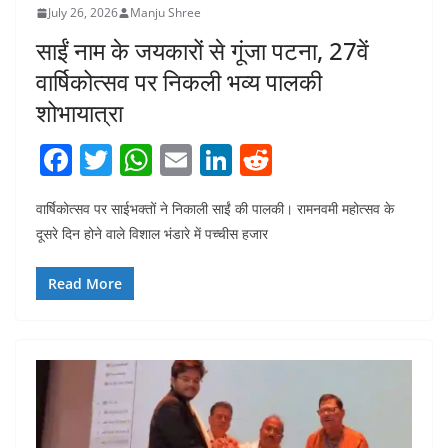
July 26, 2026
Manju Shree
साईं नाम के जयकारों से गूंजा पटना, 27वें
वार्षिकोत्सव पर निकली भव्य पालकी
शोभायात्रा
F
T
W
E
Li
R
a
w
h
m
n
e
वार्षिकोत्सव पर साईभक्तों ने निकाली साईं की पालकी। रामनवमी महोत्सव के
c
itt
at
ai
k
d
दूसरे दिन होने वाले विशाल भंडारे में पच्चीस हजार
e
er
s
l
e
di
b
A
dI
t
Read More
o
p
n
o
p
k