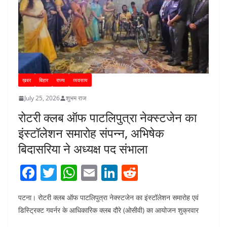
ख़बर
बिहार
राज्य
व्यवसाय
July 25, 2026
शुभम राज
रोटरी क्लब ऑफ पाटलिपुत्रा नेक्स्टजेन का
इंस्टॉलेशन समारोह संपन्न, अभिषेक
बिदासरिया ने अध्यक्ष पद संभाला
F
T
W
E
Li
R
a
w
h
m
n
e
पटना। रोटरी क्लब ऑफ पाटलिपुत्रा नेक्स्टजेन का इंस्टॉलेशन समारोह एवं
c
itt
at
ai
k
d
डिस्ट्रिक्ट गवर्नर के आधिकारिक क्लब दौरे (ओसीवी) का आयोजन शुक्रवार
e
er
s
l
e
di