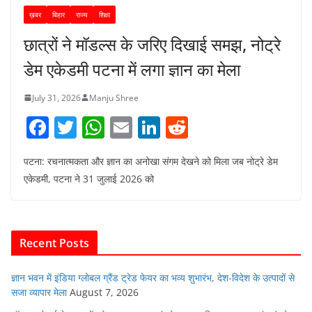
ख़बर
बिहार
राज्य
शिक्षा
छात्रों ने मॉडल्स के जरिए दिखाई समझ, नोट्रे
डेम एकेडमी पटना में लगा ज्ञान का मेला
July 31, 2026
Manju Shree
F
T
W
E
Li
R
a
w
h
m
n
e
पटना: रचनात्मकता और ज्ञान का अनोखा संगम देखने को मिला जब नोट्रे डेम
c
itt
at
ai
k
d
एकेडमी, पटना ने 31 जुलाई 2026 को
e
er
s
l
e
di
b
A
dI
t
o
p
n
Recent Posts
o
p
k
ज्ञान भवन में इंडिया ग्लोबल ग्रैंड ट्रेड फेयर का भव्य शुभारंभ, देश-विदेश के उत्पादों से
सजा व्यापार मेला
August 7, 2026