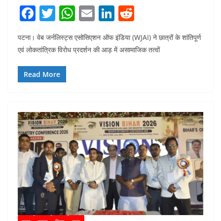
F
T
W
E
Li
R
a
w
h
m
n
e
पटना। वेब जर्नलिस्ट्स एसोसिएशन ऑफ इंडिया (WJAI) ने छात्रों के शांतिपूर्ण
c
itt
at
ai
k
d
एवं लोकतांत्रिक विरोध प्रदर्शन की आड़ में असामाजिक तत्वों
e
er
s
l
e
di
b
A
dI
t
Read More
o
p
n
o
p
k