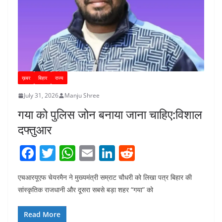
ख़बर
बिहार
राज्य
July 31, 2026
Manju Shree
गया को पुलिस जोन बनाया जाना चाहिए:विशाल
दफ्तुआर
F
T
W
E
Li
R
a
w
h
m
n
e
एचआरयूएफ चेयरमैन ने मुख्यमंत्री सम्राट चौधरी को लिखा पत्र बिहार की
c
itt
at
ai
k
d
सांस्कृतिक राजधानी और दूसरा सबसे बड़ा शहर “गया” को
e
er
s
l
e
di
b
A
dI
t
Read More