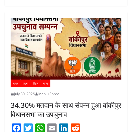
o
p
n
o
p
k
ख़बर
पटना
बिहार
राज्य
July 30, 2026
Manju Shree
34.30% मतदान के साथ संपन्न हुआ बांकीपुर
विधानसभा का उपचुनाव
F
T
W
E
Li
R