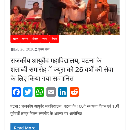
ख़बर
पटना
बिहार
राज्य
शिक्षा
July 26, 2026
शुभम राज
राजकीय आयुर्वेद महाविद्यालय, पटना के
शताब्दी समारोह में क्यूरा को 26 वर्षों की सेवा
के लिए किया गया सम्मानित
F
T
W
E
Li
R
a
w
h
m
n
e
पटना : राजकीय आयुर्वेद महाविद्यालय, पटना के 100वें स्थापना दिवस एवं 10वें
c
itt
at
ai
k
d
पूर्ववर्ती छात्र मिलन समारोह के अवसर पर आयोजित
e
er
s
l
e
di
b
A
dI
t
Read More