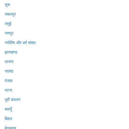
चुरू
जबलपुर
जमुई
जयपुर
ज्योतिष और धर्म संसार
झारखण्ड
दरभंगा
नालंदा
पंजाब
पटना
पूर्वी चंपारण
बदायूँ
बिहार
बेगुसराय