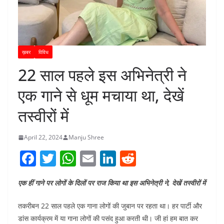
ख़बर
विविध
22 साल पहले इस अभिनेत्री ने
एक गाने से धूम मचाया था, देखें
तस्वीरों में
April 22, 2024
Manju Shree
F
T
W
E
Li
R
a
w
h
m
n
e
एक हीं गाने पर लोगों के दिलों पर राज किया था इस अभिनेत्री ने, देखें तस्वीरों में
c
itt
at
ai
k
d
e
er
s
l
e
di
तकरीबन 22 साल पहले एक गाना लोगों की जुबान पर रहता था। हर पार्टी और
b
A
dI
t
डांस कार्यक्रम में या गाना लोगों की पसंद हुआ करती थी। जी हां हम बात कर