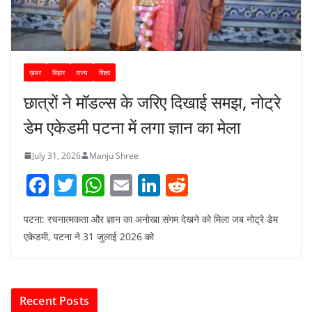
ख़बर
बिहार
राज्य
शिक्षा
छात्रों ने मॉडल्स के जरिए दिखाई समझ, नोट्रे
डेम एकेडमी पटना में लगा ज्ञान का मेला
July 31, 2026
Manju Shree
F
T
W
E
Li
R
a
w
h
m
n
e
पटना: रचनात्मकता और ज्ञान का अनोखा संगम देखने को मिला जब नोट्रे डेम
c
itt
at
ai
k
d
एकेडमी, पटना ने 31 जुलाई 2026 को
e
er
s
l
e
di
b
A
dI
t
o
p
n
Recent Posts