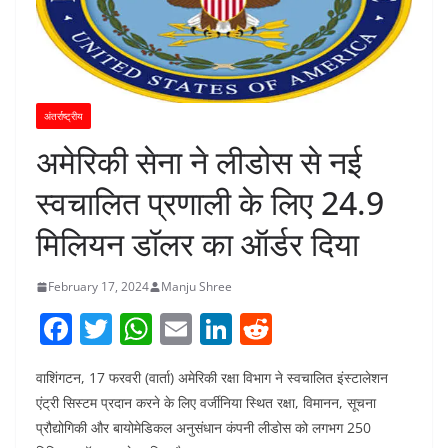
अंतर्राष्ट्रीय
अमेरिकी सेना ने लीडोस से नई
स्वचालित प्रणाली के लिए 24.9
मिलियन डॉलर का ऑर्डर दिया
February 17, 2024
Manju Shree
F
T
W
E
Li
R
a
w
h
m
n
e
वाशिंगटन, 17 फरवरी (वार्ता) अमेरिकी रक्षा विभाग ने स्वचालित इंस्टालेशन
c
itt
at
ai
k
d
एंट्री सिस्टम प्रदान करने के लिए वर्जीनिया स्थित रक्षा, विमानन, सूचना
e
er
s
l
e
di
प्रौद्योगिकी और बायोमेडिकल अनुसंधान कंपनी लीडोस को लगभग 250