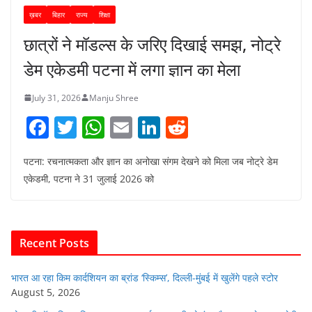
ख़बर
बिहार
राज्य
शिक्षा
छात्रों ने मॉडल्स के जरिए दिखाई समझ, नोट्रे
डेम एकेडमी पटना में लगा ज्ञान का मेला
July 31, 2026
Manju Shree
F
T
W
E
Li
R
a
w
h
m
n
e
पटना: रचनात्मकता और ज्ञान का अनोखा संगम देखने को मिला जब नोट्रे डेम
c
itt
at
ai
k
d
एकेडमी, पटना ने 31 जुलाई 2026 को
e
er
s
l
e
di
b
A
dI
t
o
p
n
Recent Posts
o
p
k
भारत आ रहा किम कार्दशियन का ब्रांड ‘स्किम्स’, दिल्ली-मुंबई में खुलेंगे पहले स्टोर
August 5, 2026