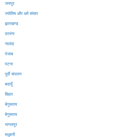
जयपुर
ज्योतिष और धर्म संसार
झारखण्ड
दरभंगा
नालंदा
पंजाब
पटना
पूर्वी चंपारण
बदायूँ
बिहार
बेगुसराय
बेगुसराय
भागलपुर
मधुबनी