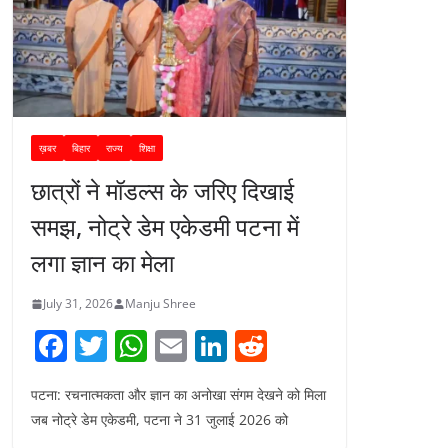
ख़बर
बिहार
राज्य
शिक्षा
छात्रों ने मॉडल्स के जरिए दिखाई
समझ, नोट्रे डेम एकेडमी पटना में
लगा ज्ञान का मेला
July 31, 2026
Manju Shree
F
T
W
E
Li
R
a
w
h
m
n
e
पटना: रचनात्मकता और ज्ञान का अनोखा संगम देखने को मिला
c
itt
at
ai
k
d
जब नोट्रे डेम एकेडमी, पटना ने 31 जुलाई 2026 को
e
er
s
l
e
di