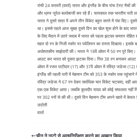
a
w
h
m
n
e
रांची 24 फरवरी (वार्ता) भारत और इंग्लैंड के बीच पांच टेस्ट मैचो
c
itt
at
ai
k
d
और ध्रुव जुरेल बल्लेबाजी कर रहे हैं। चायकाल तक भारतीय पारी 
e
er
s
l
e
di
भारत ने दूसरे सत्र में अपने तीन विकेट बहुत सस्ते में गंवा दिए।
b
A
dI
t
था। इससे पहले आज सुबह दूसरे दिन का खेल शुरू होने के बाद भा
o
p
n
के लिए मैदान में उतरे जवाब में भारत को पहला झटका कप्तान रोहित शर
महत दो रन के निजी स्कोर पर पवेलियन का रास्ता दिखाया। इसके ब
o
p
अर्धशतकीय साझेदारी की। भारत ने 18वें ओवर में 50 रन पूरे किए
k
आउट कर भारत को दूसरा झटका दिया। गिल 38 रन बनाकर आउट हुए
ओवर में रजत पाटीदार (17) और 37वें ओवर में रविंद्र जडेजा (12) 
इंग्लैंड की पहली पारी में मेहमान टीम को 353 के स्कोर तक पहुंचाने
रविंद्र जडेजा ने 67 रन देकर सर्वाधिक चार विकेट चटकाए, वहीं 
एक-एक विकेट आया। जबकि कुलदीप यादव को कोई सफलता नहीं मिली। 
पर 302 रनों से की थी। दूसरे दिन मेहमान टीम अपने खाते में केव
उप्रेती
वार्ता
चीन ने नाटो से आत्मनिरीक्षण करने का आह्वान किया