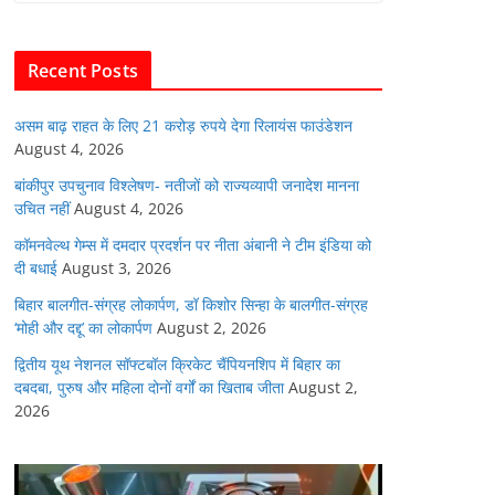
b
A
dI
t
o
p
n
Recent Posts
o
p
k
असम बाढ़ राहत के लिए 21 करोड़ रुपये देगा रिलायंस फाउंडेशन
August 4, 2026
बांकीपुर उपचुनाव विश्लेषण- नतीजों को राज्यव्यापी जनादेश मानना
उचित नहीं
August 4, 2026
कॉमनवेल्थ गेम्स में दमदार प्रदर्शन पर नीता अंबानी ने टीम इंडिया को
दी बधाई
August 3, 2026
बिहार बालगीत-संग्रह लोकार्पण, डॉ किशोर सिन्हा के बालगीत-संग्रह
‘मोही और दद्दू’ का लोकार्पण
August 2, 2026
द्वितीय यूथ नेशनल सॉफ्टबॉल क्रिकेट चैंपियनशिप में बिहार का
दबदबा, पुरुष और महिला दोनों वर्गों का खिताब जीता
August 2,
2026