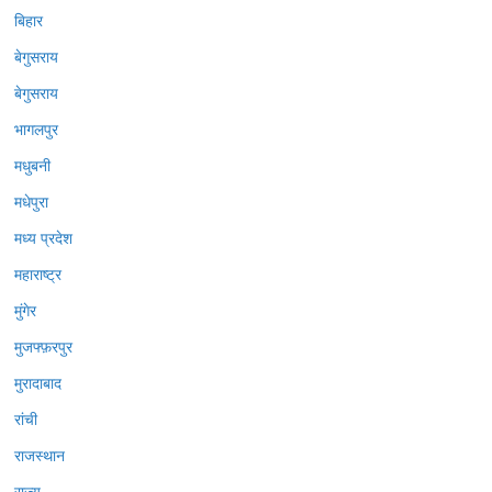
बिहार
बेगुसराय
बेगुसराय
भागलपुर
मधुबनी
मधेपुरा
मध्य प्रदेश
महाराष्ट्र
मुंगेर
मुजफ्फ़रपुर
मुरादाबाद
रांची
राजस्थान
राज्य