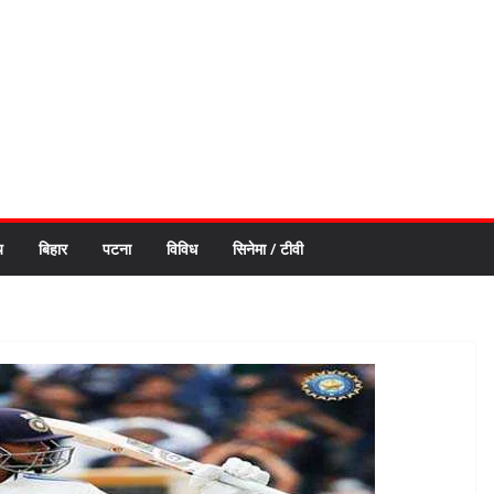
य
बिहार
पटना
विविध
सिनेमा / टीवी