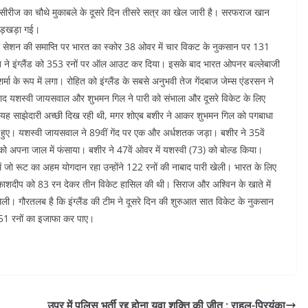
ं की सीरीज का चौथे मुकाबले के दूसरे दिन तीसरे सत्र का खेल जारी है। सरफराज खान
लड़खड़ा गई।
 दूसरे सेशन की समाप्ति पर भारत का स्कोर 38 ओवर में चार विकट के नुकसान पर 131
रत ने इंग्लैंड को 353 रनों पर ऑल आउट कर दिया। इसके बाद भारत ओपनर बल्लेबाजी
्मा के रूप में लगा। रोहित को इंग्लैंड के सबसे अनुभवी तेज गेंदबाज जेम्स एंडरसन ने
ाद यशस्वी जायसवाल और शुभमन गिल ने पारी को संभाला और दूसरे विकेट के लिए
। यह साझेदारी अच्छी दिख रही थी, मगर शोएब बशीर ने आकर शुभमन गिल को पगबाधा
। यशस्वी जायसवाल ने 89वीं गेंद पर एक और अर्धशतक जड़ा। बशीर ने 35वें
को अपना जाल में फंसाया। बशीर ने 47वें ओवर में यशस्वी (73) को बोल्ड किया।
 में जो रूट का अहम योगदान रहा उन्होंने 122 रनों की नाबाद पारी खेली। भारत के लिए
आकाशदीप को 83 रन देकर तीन विकेट हासिल की थी। सिराज और अश्विन के खाते में
गौरतलब है कि इंग्लैंड की टीम ने दूसरे दिन की शुरुआत सात विकेट के नुकसान
ल 51 रनों का इजाफा कर पाए।
उप्र में पुलिस भर्ती रद्द होना युवा शक्ति की जीत : राहुल-प्रियंका