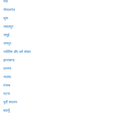
गया
गोपालगंज
चुरू
जबलपुर
जमुई
जयपुर
ज्योतिष और धर्म संसार
झारखण्ड
दरभंगा
नालंदा
पंजाब
पटना
पूर्वी चंपारण
बदायूँ