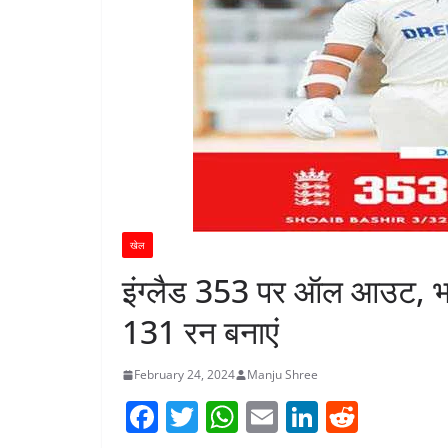
खेल
इंग्लैड 353 पर ऑल आउट, भ
131 रन बनाएं
February 24, 2024
Manju Shree
F
T
W
E
Li
R