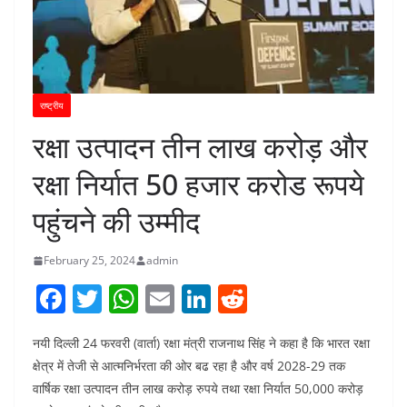
राष्ट्रीय
रक्षा उत्पादन तीन लाख करोड़ और
रक्षा निर्यात 50 हजार करोड रूपये
पहुंचने की उम्मीद
February 25, 2024
admin
F
T
W
E
Li
R
a
w
h
m
n
e
नयी दिल्ली 24 फरवरी (वार्ता) रक्षा मंत्री राजनाथ सिंह ने कहा है कि भारत रक्षा
c
itt
at
ai
k
d
क्षेत्र में तेजी से आत्मनिर्भरता की ओर बढ रहा है और वर्ष 2028-29 तक
e
er
s
l
e
di
वार्षिक रक्षा उत्पादन तीन लाख करोड़ रुपये तथा रक्षा निर्यात 50,000 करोड़