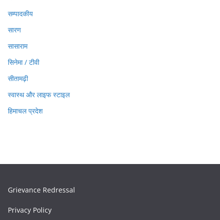
सम्पादकीय
सारण
सासाराम
सिनेमा / टीवी
सीतामढ़ी
स्वास्थ और लाइफ स्टाइल
हिमाचल प्रदेश
Grievance Redressal
Privacy Policy