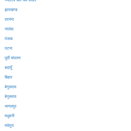
झारखण्ड
दरभंगा
नालंदा
पंजाब
पटना
पूर्वी चंपारण
बदायूँ
बिहार
बेगुसराय
बेगुसराय
भागलपुर
मधुबनी
मधेपुरा