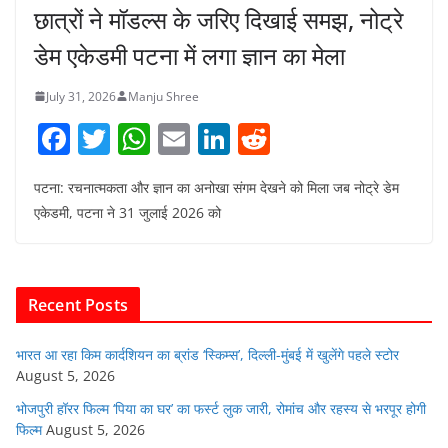
छात्रों ने मॉडल्स के जरिए दिखाई समझ, नोट्रे
डेम एकेडमी पटना में लगा ज्ञान का मेला
July 31, 2026
Manju Shree
F
T
W
E
Li
R
a
w
h
m
n
e
पटना: रचनात्मकता और ज्ञान का अनोखा संगम देखने को मिला जब नोट्रे डेम
c
itt
at
ai
k
d
एकेडमी, पटना ने 31 जुलाई 2026 को
e
er
s
l
e
di
b
A
dI
t
o
p
n
Recent Posts
o
p
k
भारत आ रहा किम कार्दशियन का ब्रांड ‘स्किम्स’, दिल्ली-मुंबई में खुलेंगे पहले स्टोर
August 5, 2026
भोजपुरी हॉरर फिल्म ‘पिया का घर’ का फर्स्ट लुक जारी, रोमांच और रहस्य से भरपूर होगी
फिल्म
August 5, 2026