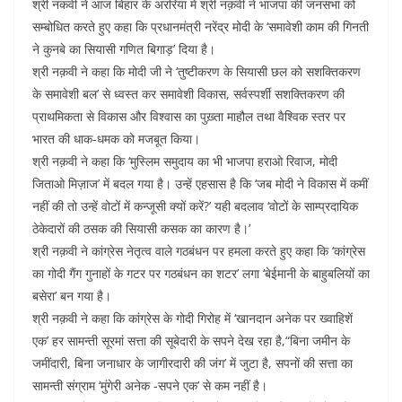
b
A
dI
t
श्री नकवी ने आज बिहार के अररिया में श्री नक़वी ने भाजपा की जनसभा को
o
p
n
सम्बोधित करते हुए कहा कि प्रधानमंत्री नरेंद्र मोदी के ‘समावेशी काम की गिनती
ने कुनबे का सियासी गणित बिगाड़’ दिया है।
o
p
श्री नक़वी ने कहा कि मोदी जी ने ‘तुष्टीकरण के सियासी छल को सशक्तिकरण
k
के समावेशी बल’ से ध्वस्त कर समावेशी विकास, सर्वस्पर्शी सशक्तिकरण की
प्राथमिकता से विकास और विश्वास का पुख़्ता माहौल तथा वैश्विक स्तर पर
भारत की धाक-धमक को मजबूत किया।
श्री नक़वी ने कहा कि ‘मुस्लिम समुदाय का भी भाजपा हराओ रिवाज, मोदी
जिताओ मिज़ाज’ में बदल गया है। उन्हें एहसास है कि ‘जब मोदी ने विकास में कमीं
नहीं की तो उन्हें वोटों में कन्जूसी क्यों करें?’ यही बदलाव ‘वोटों के साम्प्रदायिक
ठेकेदारों की ठसक की सियासी कसक का कारण है।’
श्री नक़वी ने कांग्रेस नेतृत्व वाले गठबंधन पर हमला करते हुए कहा कि ‘कांग्रेस
का गोदी गैंग गुनाहों के गटर पर गठबंधन का शटर’ लगा ‘बेईमानी के बाहुबलियों का
बसेरा’ बन गया है।
श्री नक़वी ने कहा कि कांग्रेस के गोदी गिरोह में ‘खानदान अनेक पर ख्वाहिशें
एक’ हर सामन्ती सूरमां सत्ता की सूबेदारी के सपने देख रहा है,“बिना जमीन के
जमींदारी, बिना जनाधार के जागीरदारी की जंग’ में जुटा है, सपनों की सत्ता का
सामन्ती संग्राम ‘मुंगेरी अनेक -सपने एक’ से कम नहीं है।