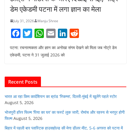
डेम एकेडमी पटना में लगा ज्ञान का मेला
July 31, 2026
Manju Shree
F
T
W
E
Li
R
a
w
h
m
n
e
पटना: रचनात्मकता और ज्ञान का अनोखा संगम देखने को मिला जब नोट्रे डेम
c
itt
at
ai
k
d
एकेडमी, पटना ने 31 जुलाई 2026 को
e
er
s
l
e
di
b
A
dI
t
o
p
n
Recent Posts
o
p
k
भारत आ रहा किम कार्दशियन का ब्रांड ‘स्किम्स’, दिल्ली-मुंबई में खुलेंगे पहले स्टोर
August 5, 2026
भोजपुरी हॉरर फिल्म ‘पिया का घर’ का फर्स्ट लुक जारी, रोमांच और रहस्य से भरपूर होगी
फिल्म
August 5, 2026
बिहार में पहली बार प्लास्टिक हाउसहोल्ड की मेगा डीलर मीट, 5-6 अगस्त को पटना में