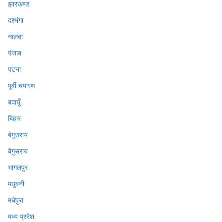
झारखण्ड
दरभंगा
नालंदा
पंजाब
पटना
पूर्वी चंपारण
बदायूँ
बिहार
बेगुसराय
बेगुसराय
भागलपुर
मधुबनी
मधेपुरा
मध्य प्रदेश