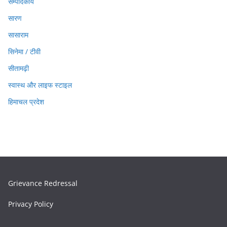
सम्पादकीय
सारण
सासाराम
सिनेमा / टीवी
सीतामढ़ी
स्वास्थ और लाइफ स्टाइल
हिमाचल प्रदेश
Grievance Redressal
Privacy Policy