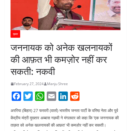
ख़बर
जननायक को अनेक खलनायकों
की आफ़त भी कमज़ोर नहीं कर
सकती: नकवी
February 27, 2024
Manju Shree
F
T
W
E
Li
R
a
w
h
m
n
e
अररिया (बिहार) 27 फरवरी (वार्ता) भारतीय जनता पार्टी के वरिष्ठ नेता और पूर्व
c
itt
at
ai
k
d
केंद्रीय मंत्री मुख्तार अब्बास नक़वी ने मंगलवार को कहा कि ‘एक जननायक की
e
er
s
l
e
di
ताक़त को अनेक खलनायकों की आफ़त’ भी कमज़ोर नहीं कर सकती।