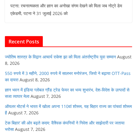
a
w
h
m
n
e
पटना: रचनात्मकता और ज्ञान का अनोखा संगम देखने को मिला जब नोट्रे डेम
c
itt
at
ai
k
d
एकेडमी, पटना ने 31 जुलाई 2026 को
e
er
s
l
e
di
b
A
dI
t
o
p
n
Recent Posts
o
p
k
ज्योतिष शास्त्र के विद्वान आचार्य राकेश झा को मिला अंतर्राष्ट्रीय युवा सम्मान
August
8, 2026
550 रुपये में 3 महीने, 2000 रुपये में सालभर मनोरंजन, जियो ने बढ़ाया OTT-Pass
का दायरा
August 8, 2026
ज्ञान भवन में इंडिया ग्लोबल ग्रैंड ट्रेड फेयर का भव्य शुभारंभ, देश-विदेश के उत्पादों से
सजा व्यापार मेला
August 7, 2026
ऑयलर मोटर्स ने भारत में खोला अपना 110वां शोरूम, यह बिहार राज्य का पांचवां शोरूम
है
August 7, 2026
टेक बिहार’ की ओर बढ़ते कदम: वैश्विक कंपनियों ने निवेश और साझेदारी पर जताया
भरोसा
August 7, 2026