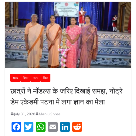
ख़बर
बिहार
राज्य
शिक्षा
छात्रों ने मॉडल्स के जरिए दिखाई समझ, नोट्रे
डेम एकेडमी पटना में लगा ज्ञान का मेला
July 31, 2026
Manju Shree
F
T
W
E
Li
R