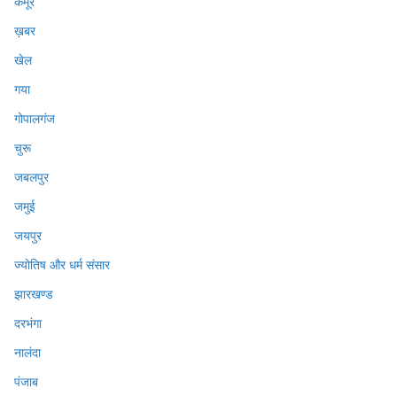
कैमूर
ख़बर
खेल
गया
गोपालगंज
चुरू
जबलपुर
जमुई
जयपुर
ज्योतिष और धर्म संसार
झारखण्ड
दरभंगा
नालंदा
पंजाब