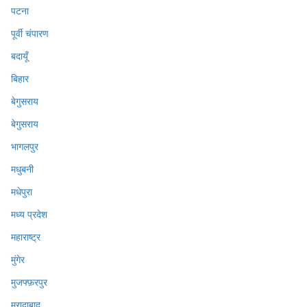
पटना
पूर्वी चंपारण
बदायूँ
बिहार
बेगुसराय
बेगुसराय
भागलपुर
मधुबनी
मधेपुरा
मध्य प्रदेश
महाराष्ट्र
मुंगेर
मुजफ्फ़रपुर
मुरादाबाद