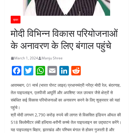
ख़बर
मोदी विभिन्न विकास परियोजनाओं
के अनावरण के लिए बंगाल पहुंचे
March 1, 2024
Manju Shree
F
T
W
E
Li
R
a
w
h
m
n
e
आरामबाग, 01 मार्च (भारत पोस्ट लाइव) प्रधानमंत्री नरेंद्र मोदी रेल, बंदरगाह,
c
itt
at
ai
k
d
तेल पाइपलाइन, एलपीजी आपूर्ति और अपशिष्ट जल उपचार जैसे क्षेत्रों से
e
er
s
l
e
di
संबंधित कई विकास परियोजनाओं का अनावरण करने के लिए शुक्रवार को यहां
b
A
dI
t
पहुंचे।
o
p
n
श्री मोदी लगभग 2,790 करोड़ रुपये की लागत से विकसित इंडियन ऑयल की
518 किलोमीटर लंबी हल्दिया-बरौनी कच्चे तेल पाइपलाइन का उद्घाटन करेंगे।
o
p
यह पाइपलाइन बिहार, झारखंड और पश्चिम बंगाल से होकर गुजरती है और