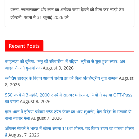
a
w
h
m
n
e
पटना: रचनात्मकता और ज्ञान का अनोखा संगम देखने को मिला जब नोट्रे डेम
c
itt
at
ai
k
d
एकेडमी, पटना ने 31 जुलाई 2026 को
e
er
s
l
e
di
b
A
dI
t
o
p
n
Recent Posts
o
p
k
व्हाट्सएप की दुनिया, “मनु की रविवारीय” में पढ़िए”- सुविधा से शुरू हुआ सफ़र, अब
आदत से आगे गुलामी तक
August 9, 2026
ज्योतिष शास्त्र के विद्वान आचार्य राकेश झा को मिला अंतर्राष्ट्रीय युवा सम्मान
August
8, 2026
550 रुपये में 3 महीने, 2000 रुपये में सालभर मनोरंजन, जियो ने बढ़ाया OTT-Pass
का दायरा
August 8, 2026
ज्ञान भवन में इंडिया ग्लोबल ग्रैंड ट्रेड फेयर का भव्य शुभारंभ, देश-विदेश के उत्पादों से
सजा व्यापार मेला
August 7, 2026
ऑयलर मोटर्स ने भारत में खोला अपना 110वां शोरूम, यह बिहार राज्य का पांचवां शोरूम
है
August 7, 2026