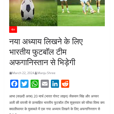
खेल
नया अध्याय लिखने के लिए
भारतीय फुटबॉल टीम
अफगानिस्तान से भिड़ेगी
March 22, 2024
Manju Shree
F
T
W
E
Li
R
a
w
h
m
n
e
आभा (सऊदी अरब) 20 मार्च (भारत पोस्ट लाइव) जैकसन सिंह और अनवर
c
itt
at
ai
k
d
अली की वापसी से उत्साहित भारतीय फुटबॉल टीम शुक्रवार को फीफा विश्व कप
e
er
s
l
e
di
क्वालीफायर के मुकाबले में एक नया अध्याय लिखने के लिए अफगानिस्तान से