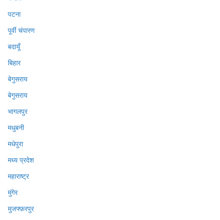
पटना
पूर्वी चंपारण
बदायूँ
बिहार
बेगुसराय
बेगुसराय
भागलपुर
मधुबनी
मधेपुरा
मध्य प्रदेश
महाराष्ट्र
मुंगेर
मुजफ्फ़रपुर