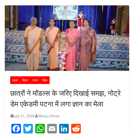
ख़बर
बिहार
राज्य
शिक्षा
छात्रों ने मॉडल्स के जरिए दिखाई समझ, नोट्रे
डेम एकेडमी पटना में लगा ज्ञान का मेला
July 31, 2026
Manju Shree
F
T
W
E
Li
R