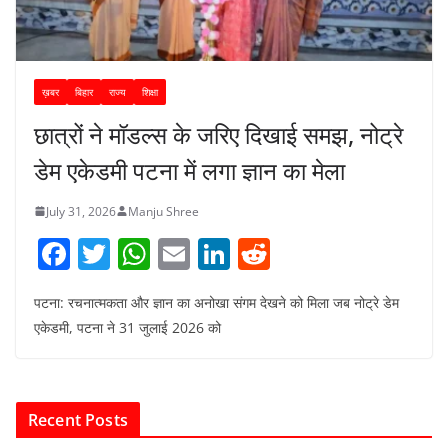
ख़बर
बिहार
राज्य
शिक्षा
छात्रों ने मॉडल्स के जरिए दिखाई समझ, नोट्रे
डेम एकेडमी पटना में लगा ज्ञान का मेला
July 31, 2026
Manju Shree
F
T
W
E
Li
R
a
w
h
m
n
e
पटना: रचनात्मकता और ज्ञान का अनोखा संगम देखने को मिला जब नोट्रे डेम
c
itt
at
ai
k
d
एकेडमी, पटना ने 31 जुलाई 2026 को
e
er
s
l
e
di
b
A
dI
t
o
p
n
Recent Posts
o
p