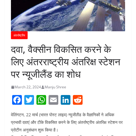
अंतर्राष्ट्रीय
दवा, वैक्सीन विकसित करने के
लिए अंतरराष्ट्रीय अंतरिक्ष स्टेशन
पर न्यूजीलैंड का शोध
March 22, 2024
Manju Shree
F
T
W
E
Li
R
a
w
h
m
n
e
वेलिंगटन, 22 मार्च (भारत पोस्ट लाइव) न्यूजीलैंड के वैज्ञानिकों ने अधिक
c
itt
at
ai
k
d
प्रभावी दवाएं और टीके विकसित करने के लिए अंतर्राष्ट्रीय अंतरिक्ष स्टेशन पर
e
er
s
l
e
di
प्रोटीन अनुसंधान शुरू किया है।