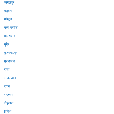
भागलपुर
मधुबनी
मधेपुरा
मध्य प्रदेश
महाराष्ट्र
मुंगेर
मुजफ्फ़रपुर
मुरादाबाद
रांची
राजस्थान
राज्य
राष्ट्रीय
रोहतास
विविध