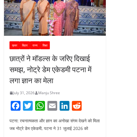
ख़बर
बिहार
राज्य
शिक्षा
छात्रों ने मॉडल्स के जरिए दिखाई
समझ, नोट्रे डेम एकेडमी पटना में
लगा ज्ञान का मेला
July 31, 2026
Manju Shree
F
T
W
E
Li
R
a
w
h
m
n
e
पटना: रचनात्मकता और ज्ञान का अनोखा संगम देखने को मिला
c
itt
at
ai
k
d
जब नोट्रे डेम एकेडमी, पटना ने 31 जुलाई 2026 को
e
er
s
l
e
di