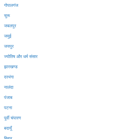
गोपालगंज
चुरू
जबलपुर
जमुई
जयपुर
ज्योतिष और धर्म संसार
झारखण्ड
दरभंगा
नालंदा
पंजाब
पटना
पूर्वी चंपारण
बदायूँ
बिहार