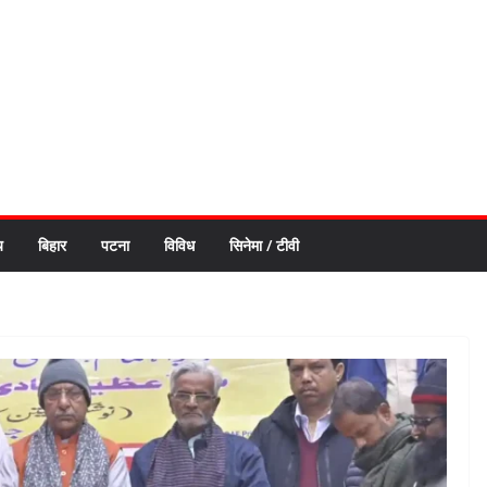
य
बिहार
पटना
विविध
सिनेमा / टीवी