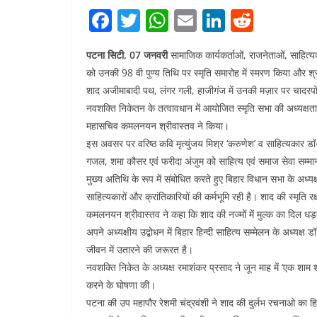
F
T
W
E
Li
R
a
w
h
m
n
e
पटना सिटी, 07 जनवरी
सामाजिक कार्यकर्ताओं, राजनेताओं, साहित्य
c
itt
at
ai
k
d
को उनकी 98 वी पुण्य तिथि पर स्मृति समारोह में स्मरण किया और श्र
e
er
s
l
e
di
शाद अजीमाबादी पथ, लंगर गली, हाजीगंज में उनकी मज़ार पर चादरपो
b
A
dI
t
नवशक्ति निकेतन के तत्वावधान में आयोजित स्मृति सभा की अध्यक्षता
o
p
n
महासचिव कमलनयन श्रीवास्तव ने किया।
इस अवसर पर वरिष्ठ कवि मृत्युंजय मिश्र ‘करुणेश’ व साहित्यकार डॉ
o
p
गजल, शमा कौसर एवं फरीदा अंजुम को साहित्य एवं समाज सेवा सम्मा
k
मुख्य अतिथि के रूप में संबोधित करते हुए बिहार विधान सभा के अ
साहित्यकारों और क्रांतिकारियों की कर्मभूमि रही है। शाद की स्मृति र
कमलनयन श्रीवास्तव ने कहा कि शाद की नज्मों में मुल्क का दिल धड़
अपने अध्यक्षीय उ‌द्बोधन में बिहार हिन्दी साहित्य सम्मेलन के अध्
जीवन में उतारने की जरूरत है।
नवशक्ति निकेत के अध्यक्ष रमाशंकर प्रसाद ने जून माह में ‘एक 
करने के घोषणा की।
पटना की उप महापौर रेशमी चंद्रवंशी ने शाद की दुर्लभ रचनाओ का ह