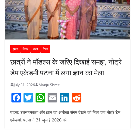
ख़बर
बिहार
राज्य
शिक्षा
छात्रों ने मॉडल्स के जरिए दिखाई समझ, नोट्रे
डेम एकेडमी पटना में लगा ज्ञान का मेला
July 31, 2026
Manju Shree
F
T
W
E
Li
R
a
w
h
m
n
e
पटना: रचनात्मकता और ज्ञान का अनोखा संगम देखने को मिला जब नोट्रे डेम
c
itt
at
ai
k
d
एकेडमी, पटना ने 31 जुलाई 2026 को
e
er
s
l
e
di