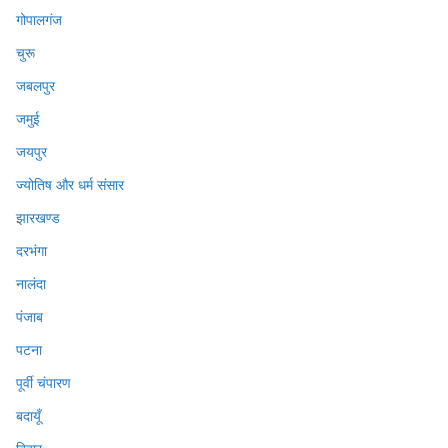
गोपालगंज
चुरू
जबलपुर
जमुई
जयपुर
ज्योतिष और धर्म संसार
झारखण्ड
दरभंगा
नालंदा
पंजाब
पटना
पूर्वी चंपारण
बदायूँ