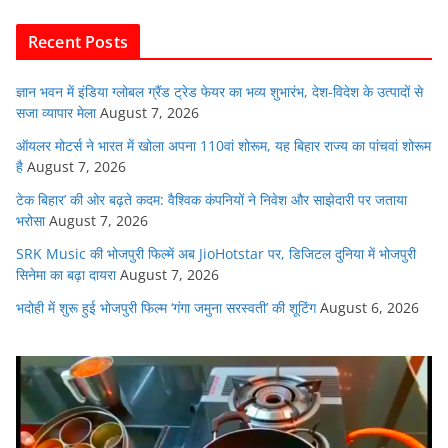
b
A
dI
t
o
p
n
Recent Posts
o
p
k
ज्ञान भवन में इंडिया ग्लोबल ग्रैंड ट्रेड फेयर का भव्य शुभारंभ, देश-विदेश के उत्पादों से
सजा व्यापार मेला
August 7, 2026
ऑयलर मोटर्स ने भारत में खोला अपना 110वां शोरूम, यह बिहार राज्य का पांचवां शोरूम
है
August 7, 2026
टेक बिहार’ की ओर बढ़ते कदम: वैश्विक कंपनियों ने निवेश और साझेदारी पर जताया
भरोसा
August 7, 2026
SRK Music की भोजपुरी फिल्में अब JioHotstar पर, डिजिटल दुनिया में भोजपुरी
सिनेमा का बढ़ा दायरा
August 7, 2026
भदोही में शुरू हुई भोजपुरी फिल्म ‘गंगा जमुना सरस्वती’ की शूटिंग
August 6, 2026