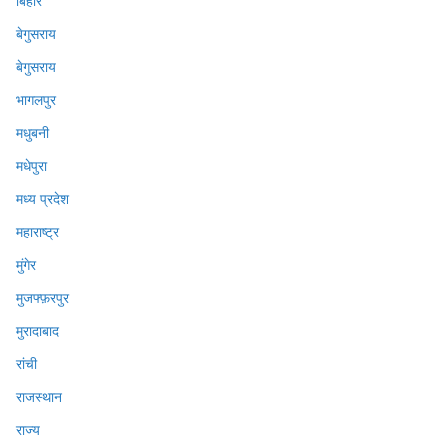
बिहार
बेगुसराय
बेगुसराय
भागलपुर
मधुबनी
मधेपुरा
मध्य प्रदेश
महाराष्ट्र
मुंगेर
मुजफ्फ़रपुर
मुरादाबाद
रांची
राजस्थान
राज्य