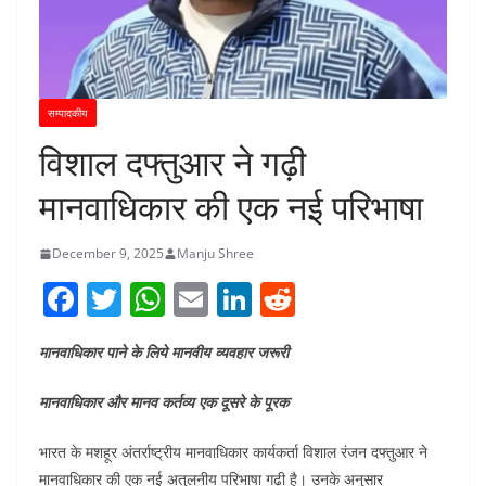
सम्पादकीय
विशाल दफ्तुआर ने गढ़ी
मानवाधिकार की एक नई परिभाषा
December 9, 2025
Manju Shree
F
T
W
E
Li
R
a
w
h
m
n
e
मानवाधिकार पाने के लिये मानवीय व्यवहार जरूरी
c
itt
at
ai
k
d
e
er
s
l
e
di
मानवाधिकार और मानव कर्तव्य एक दूसरे के पूरक
b
A
dI
t
भारत के मशहूर अंतर्राष्ट्रीय मानवाधिकार कार्यकर्ता विशाल रंजन दफ्तुआर ने
o
p
n
मानवाधिकार की एक नई अतुलनीय परिभाषा गढ़ी है। उनके अनुसार