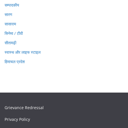
सम्पादकीय
सारण
सासाराम
सिनेमा / टीवी
सीतामढ़ी
स्वास्थ और लाइफ स्टाइल
हिमाचल प्रदेश
Grievance Redressal
Privacy Policy