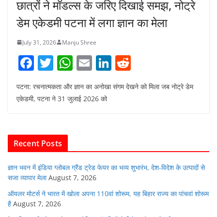
छात्रों ने मॉडल्स के जरिए दिखाई समझ, नोट्रे
डेम एकेडमी पटना में लगा ज्ञान का मेला
July 31, 2026
Manju Shree
F
T
W
E
Li
R
a
w
h
m
n
e
पटना: रचनात्मकता और ज्ञान का अनोखा संगम देखने को मिला जब नोट्रे डेम
c
itt
at
ai
k
d
एकेडमी, पटना ने 31 जुलाई 2026 को
e
er
s
l
e
di
b
A
dI
t
o
p
n
Recent Posts
o
p
k
ज्ञान भवन में इंडिया ग्लोबल ग्रैंड ट्रेड फेयर का भव्य शुभारंभ, देश-विदेश के उत्पादों से
सजा व्यापार मेला
August 7, 2026
ऑयलर मोटर्स ने भारत में खोला अपना 110वां शोरूम, यह बिहार राज्य का पांचवां शोरूम
है
August 7, 2026