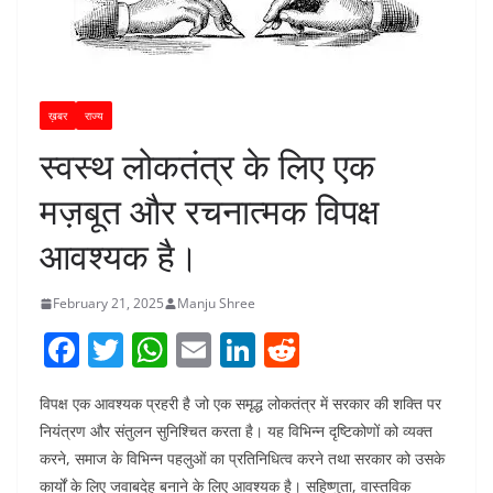
ख़बर
राज्य
स्वस्थ लोकतंत्र के लिए एक
मज़बूत और रचनात्मक विपक्ष
आवश्यक है।
February 21, 2025
Manju Shree
F
T
W
E
Li
R
a
w
h
m
n
e
विपक्ष एक आवश्यक प्रहरी है जो एक समृद्ध लोकतंत्र में सरकार की शक्ति पर
c
itt
at
ai
k
d
नियंत्रण और संतुलन सुनिश्चित करता है। यह विभिन्न दृष्टिकोणों को व्यक्त
e
er
s
l
e
di
करने, समाज के विभिन्न पहलुओं का प्रतिनिधित्व करने तथा सरकार को उसके
b
A
dI
t
कार्यों के लिए जवाबदेह बनाने के लिए आवश्यक है। सहिष्णुता, वास्तविक