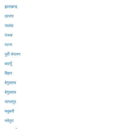
झारखण्ड
दरभंगा
नालंदा
पंजाब
पटना
पूर्वी चंपारण
बदायूँ
बिहार
बेगुसराय
बेगुसराय
भागलपुर
मधुबनी
मधेपुरा