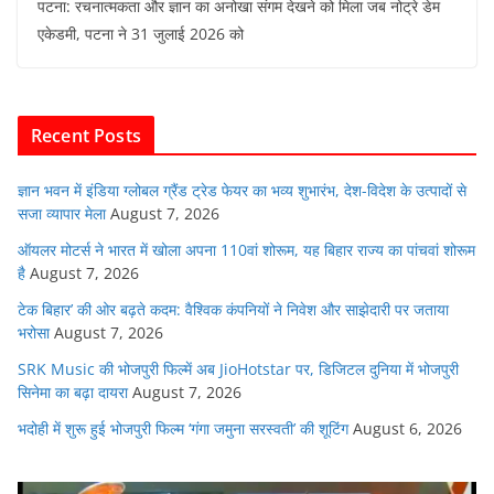
पटना: रचनात्मकता और ज्ञान का अनोखा संगम देखने को मिला जब नोट्रे डेम
c
itt
at
ai
k
d
एकेडमी, पटना ने 31 जुलाई 2026 को
e
er
s
l
e
di
b
A
dI
t
o
p
n
Recent Posts
o
p
k
ज्ञान भवन में इंडिया ग्लोबल ग्रैंड ट्रेड फेयर का भव्य शुभारंभ, देश-विदेश के उत्पादों से
सजा व्यापार मेला
August 7, 2026
ऑयलर मोटर्स ने भारत में खोला अपना 110वां शोरूम, यह बिहार राज्य का पांचवां शोरूम
है
August 7, 2026
टेक बिहार’ की ओर बढ़ते कदम: वैश्विक कंपनियों ने निवेश और साझेदारी पर जताया
भरोसा
August 7, 2026
SRK Music की भोजपुरी फिल्में अब JioHotstar पर, डिजिटल दुनिया में भोजपुरी
सिनेमा का बढ़ा दायरा
August 7, 2026
भदोही में शुरू हुई भोजपुरी फिल्म ‘गंगा जमुना सरस्वती’ की शूटिंग
August 6, 2026