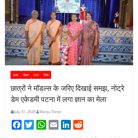
ख़बर
बिहार
राज्य
शिक्षा
छात्रों ने मॉडल्स के जरिए दिखाई समझ, नोट्रे
डेम एकेडमी पटना में लगा ज्ञान का मेला
July 31, 2026
Manju Shree
F
T
W
E
Li
R
a
w
h
m
n
e