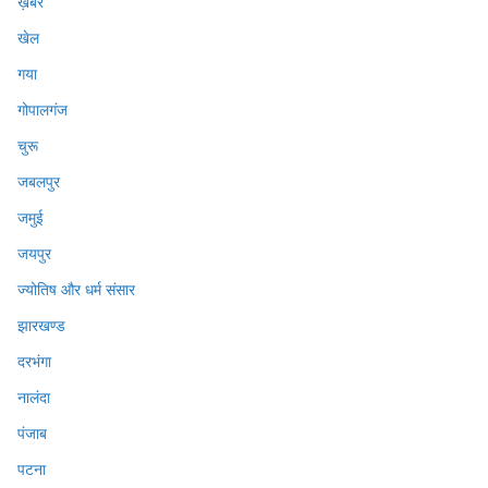
ख़बर
खेल
गया
गोपालगंज
चुरू
जबलपुर
जमुई
जयपुर
ज्योतिष और धर्म संसार
झारखण्ड
दरभंगा
नालंदा
पंजाब
पटना