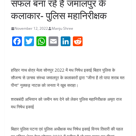
सफल बना रहे हैं जमालपुर के
कलाकार- पुलिस महानिरीक्षक
November 12, 2022
Manju Shree
F
T
W
E
Li
R
a
w
h
m
n
e
c
itt
at
ai
k
d
e
er
s
l
e
di
हरिहर नाथ क्षेत्र मेला सोनपुर 2022 में मध निषेध इकाई बिहार पुलिस के
b
A
dI
t
सौजन्य से उत्सव संस्था जमालपुर के कलाकारों द्वारा “जीना है तो पापा शराब मत
पीना” नुक्कड़ नाटक को जनता ने खूब सराहा।
o
p
n
o
p
शराबबंदी अभियान को जमीन रूप देने को लेकर पुलिस महानिरीक्षक अमृत राज
k
मध निषेध इकाई
बिहार पुलिस पटना एवं पुलिस अधीक्षक मध निषेध इकाई विनय तिवारी की पहल