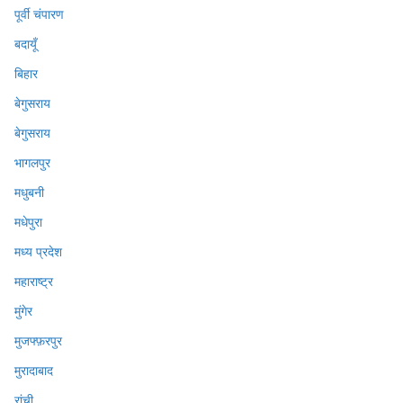
पूर्वी चंपारण
बदायूँ
बिहार
बेगुसराय
बेगुसराय
भागलपुर
मधुबनी
मधेपुरा
मध्य प्रदेश
महाराष्ट्र
मुंगेर
मुजफ्फ़रपुर
मुरादाबाद
रांची