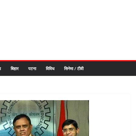
य
बिहार
पटना
विविध
सिनेमा / टीवी