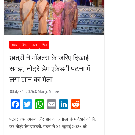
ख़बर
बिहार
राज्य
शिक्षा
छात्रों ने मॉडल्स के जरिए दिखाई
समझ, नोट्रे डेम एकेडमी पटना में
लगा ज्ञान का मेला
July 31, 2026
Manju Shree
F
T
W
E
Li
R
a
w
h
m
n
e
पटना: रचनात्मकता और ज्ञान का अनोखा संगम देखने को मिला
c
itt
at
ai
k
d
जब नोट्रे डेम एकेडमी, पटना ने 31 जुलाई 2026 को
e
er
s
l
e
di