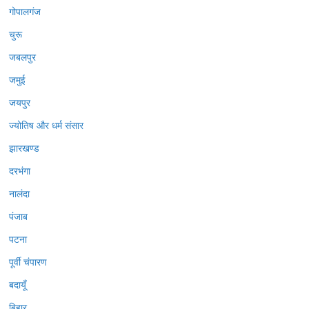
गोपालगंज
चुरू
जबलपुर
जमुई
जयपुर
ज्योतिष और धर्म संसार
झारखण्ड
दरभंगा
नालंदा
पंजाब
पटना
पूर्वी चंपारण
बदायूँ
बिहार