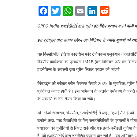
F
T
W
E
Li
R
a
w
h
m
n
e
OPPO India एआईसीटीई द्वारा ग्रीन इंटर्नशिप प्रदान करने वाली पहल
c
itt
at
ai
k
d
e
er
s
l
e
di
इस प्रोग्राम द्वारा उनका उद्देश्य एक मिलियन से ज्यादा युवाओं को स
b
A
dI
t
नई दिल्ली
:ऑल इंडिया काउंसिल फॉर टेक्निकल एजुकेशन (एआईसी
o
p
n
दिवसीय कार्यक्रम का प्रबंधन 1M1B (वन मिलियन फॉर वन बिलियन) द
o
p
इंटर्नशिप्स के अवसरों द्वारा ग्रीन स्किल प्रदान की जाएगी
k
लिंक्डइन की ग्लोबल ग्रीन स्किल्स रिपोर्ट 2023 के मुताबिक, ग्रीन
प्रतिशत ज्यादा होती है। इस अभियान के अंतर्गत पर्यावरण के प्रति ज
के अवसरों के लिए तैयार किया जा सके।
डॉ. टीजी सीताराम, चेयरमैन, एआईसीटीई ने कहा, ‘‘एआईसीटीई को ग्र
उन्होंने कहा, ‘‘यह विद्यार्थियों के लिए सस्टेनेबिलिटी के प्रयासो
पर्यावरण की चुनौतियों से निपट सकें और एक ईको-फ्रेंडली दुनिया के
है, जो एआईसीटीई द्वारा इंटर्नशिप प्रदान कर रही है। यह अभियान 