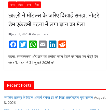
ख़बर
बिहार
राज्य
शिक्षा
छात्रों ने मॉडल्स के जरिए दिखाई समझ, नोट्रे
डेम एकेडमी पटना में लगा ज्ञान का मेला
July 31, 2026
Manju Shree
F
T
W
E
Li
R
a
w
h
m
n
e
पटना: रचनात्मकता और ज्ञान का अनोखा संगम देखने को मिला जब नोट्रे डेम
c
itt
at
ai
k
d
एकेडमी, पटना ने 31 जुलाई 2026 को
e
er
s
l
e
di
b
A
dI
t
o
p
n
Recent Posts
o
p
k
ज्योतिष शास्त्र के विद्वान आचार्य राकेश झा को मिला अंतर्राष्ट्रीय युवा सम्मान
August
8, 2026