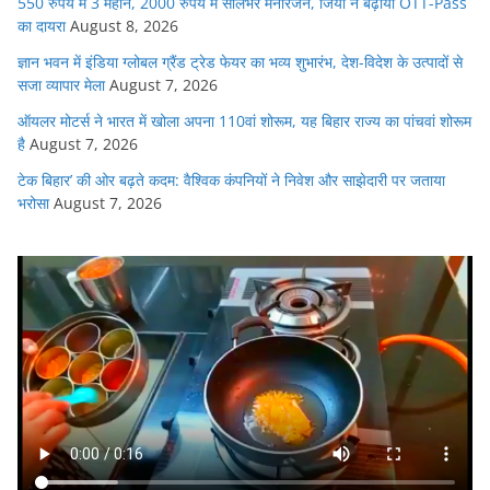
550 रुपये में 3 महीने, 2000 रुपये में सालभर मनोरंजन, जियो ने बढ़ाया OTT-Pass
का दायरा
August 8, 2026
ज्ञान भवन में इंडिया ग्लोबल ग्रैंड ट्रेड फेयर का भव्य शुभारंभ, देश-विदेश के उत्पादों से
सजा व्यापार मेला
August 7, 2026
ऑयलर मोटर्स ने भारत में खोला अपना 110वां शोरूम, यह बिहार राज्य का पांचवां शोरूम
है
August 7, 2026
टेक बिहार’ की ओर बढ़ते कदम: वैश्विक कंपनियों ने निवेश और साझेदारी पर जताया
भरोसा
August 7, 2026