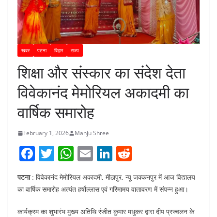
ख़बर
पटना
बिहार
राज्य
शिक्षा और संस्कार का संदेश देता
विवेकानंद मेमोरियल अकादमी का
वार्षिक समारोह
February 1, 2026
Manju Shree
F
T
W
E
Li
R
a
w
h
m
n
e
पटना
: विवेकानंद मेमोरियल अकादमी, मीठापुर, न्यू जक्कनपुर में आज विद्यालय
c
itt
at
ai
k
d
का वार्षिक समारोह अत्यंत हर्षोल्लास एवं गरिमामय वातावरण में संपन्न हुआ।
e
er
s
l
e
di
b
A
dI
t
कार्यक्रम का शुभारंभ मुख्य अतिथि रंजीत कुमार मधुकर द्वारा दीप प्रज्वलन के