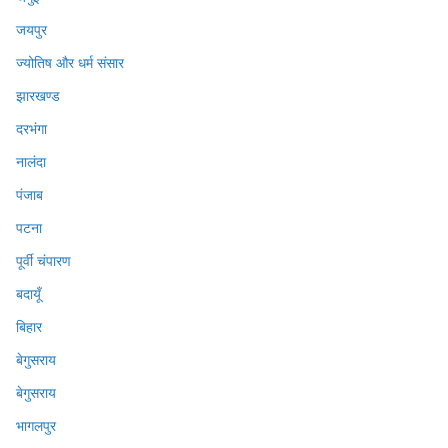
जयपुर
ज्योतिष और धर्म संसार
झारखण्ड
दरभंगा
नालंदा
पंजाब
पटना
पूर्वी चंपारण
बदायूँ
बिहार
बेगुसराय
बेगुसराय
भागलपुर