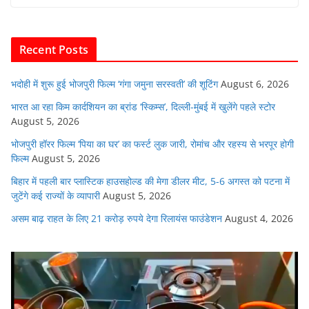
e
er
s
l
e
di
b
A
dI
t
o
p
n
Recent Posts
o
p
k
भदोही में शुरू हुई भोजपुरी फिल्म ‘गंगा जमुना सरस्वती’ की शूटिंग
August 6, 2026
भारत आ रहा किम कार्दशियन का ब्रांड ‘स्किम्स’, दिल्ली-मुंबई में खुलेंगे पहले स्टोर
August 5, 2026
भोजपुरी हॉरर फिल्म ‘पिया का घर’ का फर्स्ट लुक जारी, रोमांच और रहस्य से भरपूर होगी
फिल्म
August 5, 2026
बिहार में पहली बार प्लास्टिक हाउसहोल्ड की मेगा डीलर मीट, 5-6 अगस्त को पटना में
जुटेंगे कई राज्यों के व्यापारी
August 5, 2026
असम बाढ़ राहत के लिए 21 करोड़ रुपये देगा रिलायंस फाउंडेशन
August 4, 2026