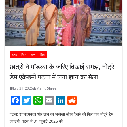
ख़बर
बिहार
राज्य
शिक्षा
छात्रों ने मॉडल्स के जरिए दिखाई समझ, नोट्रे
डेम एकेडमी पटना में लगा ज्ञान का मेला
July 31, 2026
Manju Shree
F
T
W
E
Li
R
a
w
h
m
n
e
पटना: रचनात्मकता और ज्ञान का अनोखा संगम देखने को मिला जब नोट्रे डेम
c
itt
at
ai
k
d
एकेडमी, पटना ने 31 जुलाई 2026 को