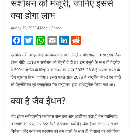
संशोधन को मंजूरी, जानिए इससे
क्या होगा लाभ
May 19, 2022
Manju Shree
F
T
W
E
Li
R
a
w
h
m
n
e
प्रधानमंत्री नरेंद्र मोदी की अध्यक्षता वाली केंद्रीय मंत्रिमंडल ने राष्ट्रीय जैव-
c
itt
at
ai
k
d
ईंधन नीति 2018 में संशोधन को मंजूरी दे दी है। इस मंजूरी के साथ ही पेट्रोल
e
er
s
l
e
di
में 20% एथेनॉल के मिश्रण के लक्ष्य को साल 2025-26 में ही प्राप्त करने के
b
A
dI
t
लिए प्रयास किया जायेगा। इससे पहले साल 2018 में राष्ट्रीय जैव-ईंधन नीति
o
p
n
को पेट्रोलियम एवं प्राकृतिक गैस मंत्रालय द्वारा अधिसूचित किया गया था।
o
p
क्या है जैव ईंधन?
k
जैव ईंधन नवीकरणीय बायोमास संसाधनों और अपशिष्ट पदार्थों जैसे प्लास्टिक,
नगरपालिका ठोस, अपशिष्ट गैसों से प्राप्त उर्जा है। जैव-ईंधन तेल आयात पर
निर्भरता और पर्यावरण प्रदूषण को कम करने के साथ ही किसानों को अतिरिक्त