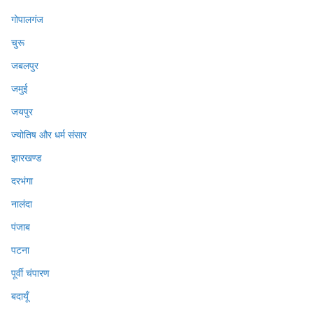
गोपालगंज
चुरू
जबलपुर
जमुई
जयपुर
ज्योतिष और धर्म संसार
झारखण्ड
दरभंगा
नालंदा
पंजाब
पटना
पूर्वी चंपारण
बदायूँ