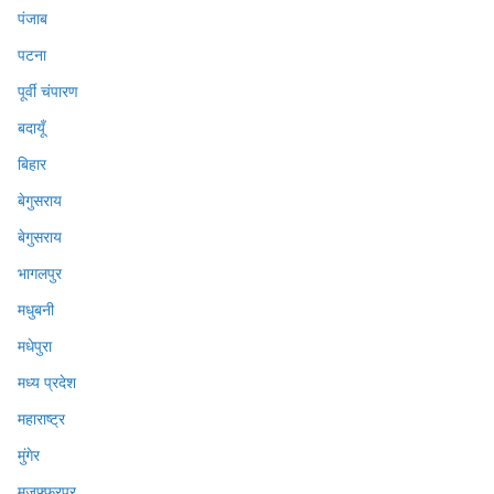
पंजाब
पटना
पूर्वी चंपारण
बदायूँ
बिहार
बेगुसराय
बेगुसराय
भागलपुर
मधुबनी
मधेपुरा
मध्य प्रदेश
महाराष्ट्र
मुंगेर
मुजफ्फ़रपुर