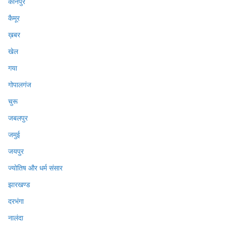
कानपुर
कैमूर
ख़बर
खेल
गया
गोपालगंज
चुरू
जबलपुर
जमुई
जयपुर
ज्योतिष और धर्म संसार
झारखण्ड
दरभंगा
नालंदा