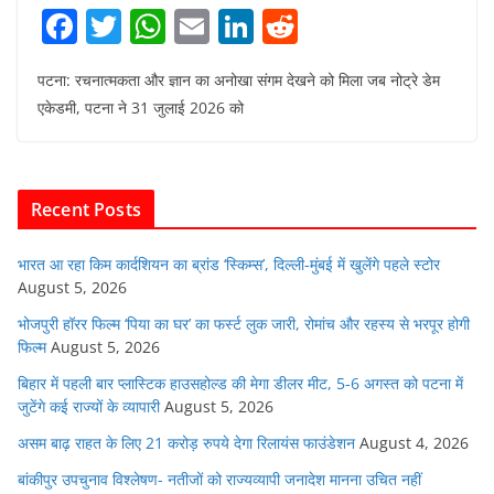
F
T
W
E
Li
R
a
w
h
m
n
e
पटना: रचनात्मकता और ज्ञान का अनोखा संगम देखने को मिला जब नोट्रे डेम
c
itt
at
ai
k
d
एकेडमी, पटना ने 31 जुलाई 2026 को
e
er
s
l
e
di
b
A
dI
t
o
p
n
Recent Posts
o
p
k
भारत आ रहा किम कार्दशियन का ब्रांड ‘स्किम्स’, दिल्ली-मुंबई में खुलेंगे पहले स्टोर
August 5, 2026
भोजपुरी हॉरर फिल्म ‘पिया का घर’ का फर्स्ट लुक जारी, रोमांच और रहस्य से भरपूर होगी
फिल्म
August 5, 2026
बिहार में पहली बार प्लास्टिक हाउसहोल्ड की मेगा डीलर मीट, 5-6 अगस्त को पटना में
जुटेंगे कई राज्यों के व्यापारी
August 5, 2026
असम बाढ़ राहत के लिए 21 करोड़ रुपये देगा रिलायंस फाउंडेशन
August 4, 2026
बांकीपुर उपचुनाव विश्लेषण- नतीजों को राज्यव्यापी जनादेश मानना उचित नहीं