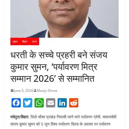
ख़बर
बिहार
राज्य
धरती के सच्चे प्रहरी बने संजय
कुमार सुमन, ‘पर्यावरण मित्र
सम्मान 2026’ से सम्मानित
June 6, 2026
Manju Shree
F
T
W
E
Li
R
a
w
h
m
n
e
मधेपुरा/बिहार
: जिले चौसा प्रखंड निवासी जाने माने पर्यावरण प्रेमी, समाजसेवी
c
itt
at
ai
k
d
संजय कुमार सुमन को 5 जून विश्व पर्यावरण दिवस के अवसर पर पर्यावरण