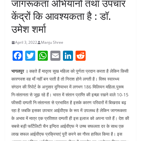
जागरूकता अभियानों तथा उपचार
केंद्रों कि आवश्यकता है : डॉ.
उमेश शर्मा
April 3, 2022
Manju Shree
F
T
W
E
Li
R
a
w
h
m
n
e
भागलपुर ।
कहते हैं मातृत्व सुख महिला को पूर्णता प्रदान करता है लेकिन किसी
c
itt
at
ai
k
d
कारणवश वह माँ नहीं बन पाती है तो निराश होने लगती है। विश्व स्वास्थ्य
e
er
s
l
e
di
संगठन की रिपोर्ट के अनुसार दुनियाभर में लगभग 186 मिलियन महिला.पुरूष
b
A
dI
t
निःसंतानता से जूझ रहे हैं। भारत में संतान प्राप्ति की इच्छा रखने वाले 10-15
o
p
n
फीसदी दम्पती निःसंतानता से प्रभावित है इसके कारण परिवारों में बिखराव बढ़
रहा है जबकि इसका उपचार आईवीएफ के रूप में उपलब्ध है लेकिन जागरूकता
o
p
के अभाव में मात्र एक प्रतिशत दम्पती ही इस इलाज को अपना पाते हैं। देश की
k
सबसे बड़ी फर्टिलिटी चैन इन्दिरा आईवीएफ ने उच्च सफलता दर के साथ एक
लाख सफल आईवीएफ प्रक्रियाएं पूरी करने का गौरव हासिल किया है। इस