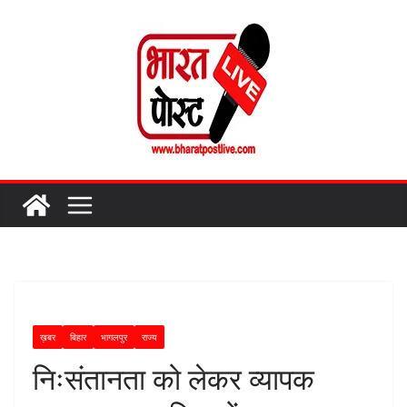
Skip
to
content
ख़बर
बिहार
भागलपुर
राज्य
निःसंतानता को लेकर व्यापक