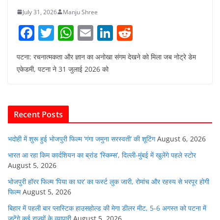
July 31, 2026
Manju Shree
F
T
W
E
Li
R
a
w
h
m
n
e
पटना: रचनात्मकता और ज्ञान का अनोखा संगम देखने को मिला जब नोट्रे डेम
c
itt
at
ai
k
d
एकेडमी, पटना ने 31 जुलाई 2026 को
e
er
s
l
e
di
b
A
dI
t
o
p
n
Recent Posts
o
p
k
भदोही में शुरू हुई भोजपुरी फिल्म ‘गंगा जमुना सरस्वती’ की शूटिंग
August 6, 2026
भारत आ रहा किम कार्दशियन का ब्रांड ‘स्किम्स’, दिल्ली-मुंबई में खुलेंगे पहले स्टोर
August 5, 2026
भोजपुरी हॉरर फिल्म ‘पिया का घर’ का फर्स्ट लुक जारी, रोमांच और रहस्य से भरपूर होगी
फिल्म
August 5, 2026
बिहार में पहली बार प्लास्टिक हाउसहोल्ड की मेगा डीलर मीट, 5-6 अगस्त को पटना में
जुटेंगे कई राज्यों के व्यापारी
August 5, 2026