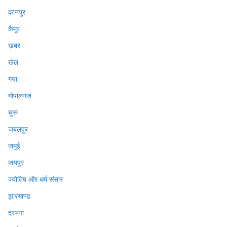
कानपुर
कैमूर
ख़बर
खेल
गया
गोपालगंज
चुरू
जबलपुर
जमुई
जयपुर
ज्योतिष और धर्म संसार
झारखण्ड
दरभंगा