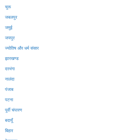
चुरू
जबलपुर
जमुई
जयपुर
ज्योतिष और धर्म संसार
झारखण्ड
दरभंगा
नालंदा
पंजाब
पटना
पूर्वी चंपारण
बदायूँ
बिहार