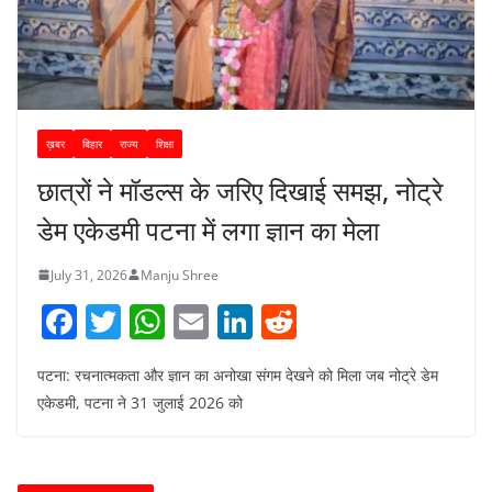
ख़बर
बिहार
राज्य
शिक्षा
छात्रों ने मॉडल्स के जरिए दिखाई समझ, नोट्रे
डेम एकेडमी पटना में लगा ज्ञान का मेला
July 31, 2026
Manju Shree
F
T
W
E
Li
R
a
w
h
m
n
e
पटना: रचनात्मकता और ज्ञान का अनोखा संगम देखने को मिला जब नोट्रे डेम
c
itt
at
ai
k
d
एकेडमी, पटना ने 31 जुलाई 2026 को
e
er
s
l
e
di
b
A
dI
t