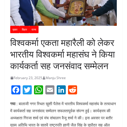
ख़बर
बिहार
राज्य
विश्वकर्मा एकता महारैली को लेकर
भारतीय विश्वकर्मा महासंघ ने किया
कार्यकर्ता सह जनसंवाद सम्मेलन
February 23, 2025
Manju Shree
F
T
W
E
Li
R
a
w
h
m
n
e
गया
: बालाजी नगर स्थित ख़ुशी पैलेस में भारतीय विश्वकर्मा महासंघ के तत्वाधान
c
itt
at
ai
k
d
में कार्यकर्ता सह जनसंवाद सम्मेलन सफलतापूर्वक संपन्न हुई। कार्यक्रम की
e
er
s
l
e
di
अध्यक्षता गिरजा शर्मा एवं मंच संचालन वैजू शर्मा ने की। इस अवसर पर बतौर
b
A
dI
t
मुख्य अतिथि भारत के सातवें राष्ट्रपति ज्ञानी जैल सिंह के सुपौत्र सह ऑल