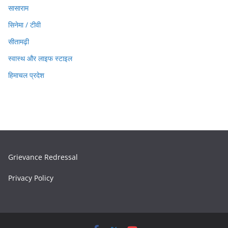
सासाराम
सिनेमा / टीवी
सीतामढ़ी
स्वास्थ और लाइफ स्टाइल
हिमाचल प्रदेश
Grievance Redressal
Privacy Policy