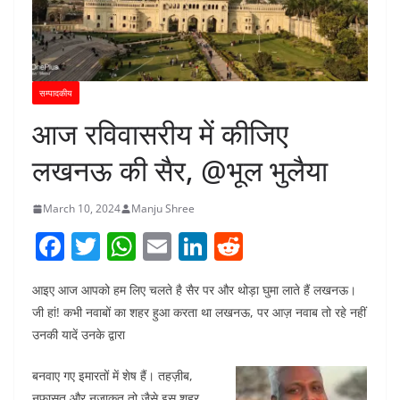
सम्पादकीय
आज रविवासरीय में कीजिए
लखनऊ की सैर, @भूल भुलैया
March 10, 2024
Manju Shree
F
T
W
E
Li
R
a
w
h
m
n
e
आइए आज आपको हम लिए चलते है सैर पर और थोड़ा घुमा लाते हैं लखनऊ।
c
itt
at
ai
k
d
जी हां! कभी नवाबों का शहर हुआ करता था लखनऊ, पर आज़ नवाब तो रहे नहीं
e
er
s
l
e
di
उनकी यादें उनके द्वारा
b
A
dI
t
बनवाए गए इमारतों में शेष हैं। तहज़ीब,
o
p
n
नफासत और नज़ाकत तो जैसे इस शहर