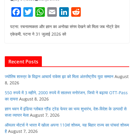
F
T
W
E
Li
R
a
w
h
m
n
e
पटना: रचनात्मकता और ज्ञान का अनोखा संगम देखने को मिला जब नोट्रे डेम
c
itt
at
ai
k
d
एकेडमी, पटना ने 31 जुलाई 2026 को
e
er
s
l
e
di
b
A
dI
t
o
p
n
Recent Posts
o
p
k
ज्योतिष शास्त्र के विद्वान आचार्य राकेश झा को मिला अंतर्राष्ट्रीय युवा सम्मान
August
8, 2026
550 रुपये में 3 महीने, 2000 रुपये में सालभर मनोरंजन, जियो ने बढ़ाया OTT-Pass
का दायरा
August 8, 2026
ज्ञान भवन में इंडिया ग्लोबल ग्रैंड ट्रेड फेयर का भव्य शुभारंभ, देश-विदेश के उत्पादों से
सजा व्यापार मेला
August 7, 2026
ऑयलर मोटर्स ने भारत में खोला अपना 110वां शोरूम, यह बिहार राज्य का पांचवां शोरूम
है
August 7, 2026