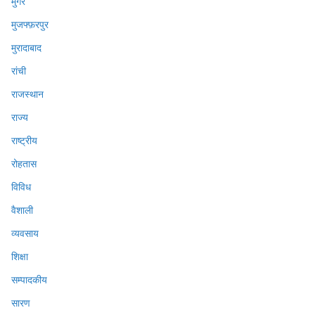
मुंगेर
मुजफ्फ़रपुर
मुरादाबाद
रांची
राजस्थान
राज्य
राष्ट्रीय
रोहतास
विविध
वैशाली
व्यवसाय
शिक्षा
सम्पादकीय
सारण