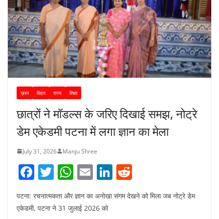
ख़बर
बिहार
राज्य
शिक्षा
छात्रों ने मॉडल्स के जरिए दिखाई समझ, नोट्रे
डेम एकेडमी पटना में लगा ज्ञान का मेला
July 31, 2026
Manju Shree
F
T
W
E
Li
R
a
w
h
m
n
e
पटना: रचनात्मकता और ज्ञान का अनोखा संगम देखने को मिला जब नोट्रे डेम
c
itt
at
ai
k
d
एकेडमी, पटना ने 31 जुलाई 2026 को
e
er
s
l
e
di