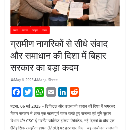
ख़बर
पटना
बिहार
राज्य
ग्रामीण नागरिकों से सीधे संवाद
और समाधान की दिशा में बिहार
सरकार का बड़ा कदम
May 6, 2025
Manju Shree
F
T
W
E
Li
R
a
w
h
m
n
e
पटना, 06 मई 2025
– डिजिटल और उत्तरदायी शासन की दिशा में अग्रसर
c
itt
at
ai
k
d
बिहार सरकार ने आज एक महत्वपूर्ण पहल करते हुए राजस्व एवं भूमि सुधार
e
er
s
l
e
di
विभाग और CSC ई-गवर्नेंस सर्विसेज इंडिया लिमिटेड, नई दिल्ली के बीच एक
b
A
dI
t
ऐतिहासिक समझौता ज्ञापन (MoU) पर हस्ताक्षर किए। यह आयोजन राजधानी