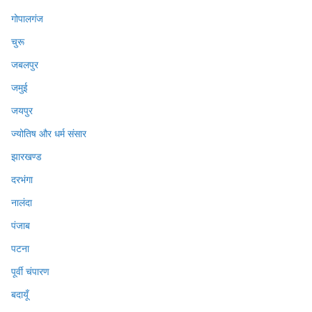
गोपालगंज
चुरू
जबलपुर
जमुई
जयपुर
ज्योतिष और धर्म संसार
झारखण्ड
दरभंगा
नालंदा
पंजाब
पटना
पूर्वी चंपारण
बदायूँ