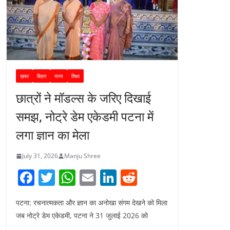
ख़बर
बिहार
राज्य
शिक्षा
छात्रों ने मॉडल्स के जरिए दिखाई
समझ, नोट्रे डेम एकेडमी पटना में
लगा ज्ञान का मेला
July 31, 2026
Manju Shree
F
T
W
E
Li
R
a
w
h
m
n
e
पटना: रचनात्मकता और ज्ञान का अनोखा संगम देखने को मिला
c
itt
at
ai
k
d
जब नोट्रे डेम एकेडमी, पटना ने 31 जुलाई 2026 को
e
er
s
l
e
di