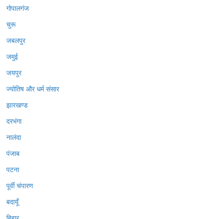
गोपालगंज
चुरू
जबलपुर
जमुई
जयपुर
ज्योतिष और धर्म संसार
झारखण्ड
दरभंगा
नालंदा
पंजाब
पटना
पूर्वी चंपारण
बदायूँ
बिहार