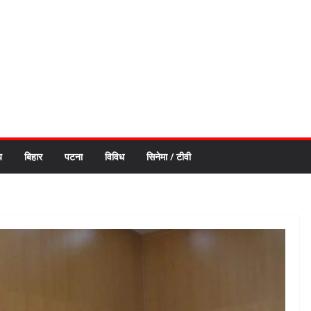
य
बिहार
पटना
विविध
सिनेमा / टीवी