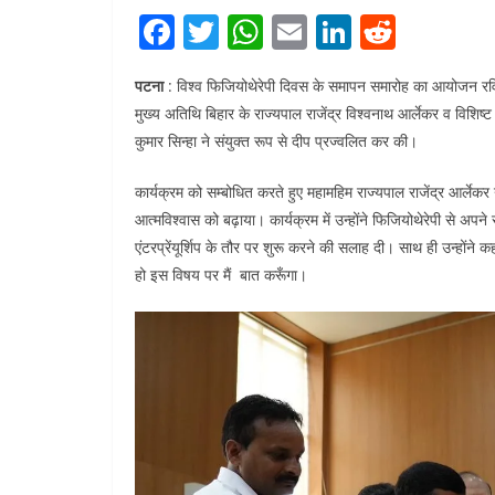
F
T
W
E
Li
R
a
w
h
m
n
e
पटना
: विश्व फिजियोथेरेपी दिवस के समापन समारोह का आयोजन रविव
c
itt
at
ai
k
d
मुख्य अतिथि बिहार के राज्यपाल राजेंद्र विश्वनाथ आर्लेकर व विशिष्ट 
e
er
s
l
e
di
कुमार सिन्हा ने संयुक्त रूप से दीप प्रज्वलित कर की।
b
A
dI
t
कार्यक्रम को सम्बोधित करते हुए महामहिम राज्यपाल राजेंद्र आर्लेक
o
p
n
आत्मविश्वास को बढ़ाया। कार्यक्रम में उन्होंने फिजियोथेरेपी से अप
o
p
एंटरप्रेंयूर्शिप के तौर पर शुरू करने की सलाह दी। साथ ही उन्होंने
k
हो इस विषय पर मैं बात करूँगा।