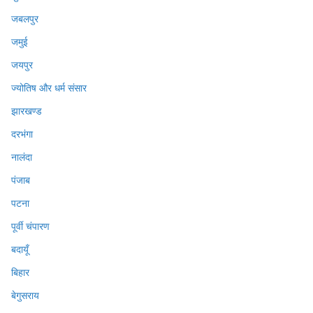
जबलपुर
जमुई
जयपुर
ज्योतिष और धर्म संसार
झारखण्ड
दरभंगा
नालंदा
पंजाब
पटना
पूर्वी चंपारण
बदायूँ
बिहार
बेगुसराय