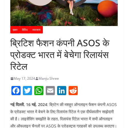
ख़बर
विविध
व्यवसाय
ब्रिटिश फैशन कंपनी ASOS के
प्रोडक्ट भारत में बेचेगा रिलायंस
रिटेल
May 17, 2024
Manju Shree
F
T
W
E
Li
R
a
w
h
m
n
e
नई दिल्ली, 16 मई, 2024
: ब्रिटेन की मशहूर ऑनलाइन फैशन कंपनी ASOS
c
itt
at
ai
k
d
के प्रोडक्ट भारत में बेचने के लिए रिलायंस रिटेल ने एक दीर्घकालीन साझेदारी
e
er
s
l
e
di
की है। लाइसेंसिंग समझौते के तहत, रिलायंस रिटेल भारत में सभी ऑनलाइन
b
A
dI
t
और ऑफलाइन चैनलों पर ASOS के प्रोडक्ट्स ग्राहकों को उपलब्ध कराएगा।