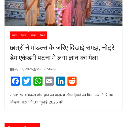
ख़बर
बिहार
राज्य
शिक्षा
छात्रों ने मॉडल्स के जरिए दिखाई समझ, नोट्रे
डेम एकेडमी पटना में लगा ज्ञान का मेला
July 31, 2026
Manju Shree
F
T
W
E
Li
R
a
w
h
m
n
e
पटना: रचनात्मकता और ज्ञान का अनोखा संगम देखने को मिला जब नोट्रे डेम
c
itt
at
ai
k
d
एकेडमी, पटना ने 31 जुलाई 2026 को
e
er
s
l
e
di
b
A
dI
t
o
p
n