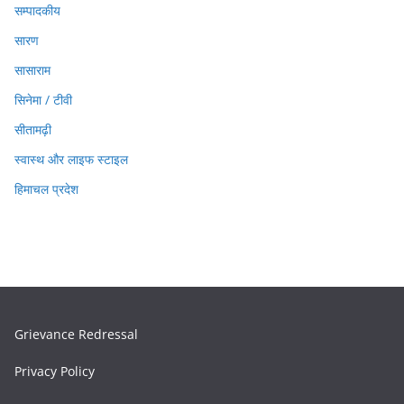
सम्पादकीय
सारण
सासाराम
सिनेमा / टीवी
सीतामढ़ी
स्वास्थ और लाइफ स्टाइल
हिमाचल प्रदेश
Grievance Redressal
Privacy Policy