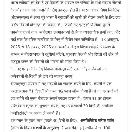
e
er
s
l
e
di
भारत त्योहारों का देश है एवं दिवाली के अवसर पर परिवार के सभी सदस्य रोशनी
b
A
dI
t
के त्योहार का जश्न मनाने के लिए इकट्ठा होते हैं। भारत संचार निगम लिमिटेड
o
p
n
(बीएसएनएल) ने आज पूरे भारत में ग्राहकों की खुशी को रोशन करने के लिए एक
विशेष दिवाली बोनान्ज़ा की घोषणा की, जिसमें नए ग्राहकों से लेकर पुराने
o
p
उपयोगकर्ताओं तक, व्यक्तिगत उपभोक्ताओं से लेकर व्यवसायिक फ़र्मों तक, और
k
यहाँ तक कि वरिष्ठ नागरिकों के लिए भी विशेष लाभ सम्मिलित है। 18 अक्टूबर,
2025 से 18 नवंबर, 2025 तक चलने वाले इस विशेष त्योहारी पेशकश के
माध्यम से बीएसएनएल ने खुशियाँ बाँटने, प्रकाश फैलाने और रिश्तों की डोर को
मजबूत करने की दिवाली की भावना को साझा किया है।
1 . नए ग्राहकों के लिए दिवाली बोनान्ज़ा 4G प्लान : “इस दिवाली, नए
कनेक्शनों से रिश्तों की डोर को मजबूत बनाए”
बीएसएनएल परिवार में नए सदस्यों का स्वागत करने के लिए, कंपनी ने एक
प्रतीकात्मक ₹1 दिवाली बोनान्ज़ा 4G प्लान लॉन्च किया है जो नए ग्राहकों को
एक महीने की मुफ्त मोबाइल सेवाएँ प्रदान करता है। केवल ₹1 का टोकन
एक्टिवेशन शुल्क का भुगतान करके, नए उपयोगकर्ता 30 दिनों की असीमित
कनेक्टिविटी का आनंद ले सकते हैं।
इस प्लान के मुख्य लाभ (पहले 30 दिनों के लिए):
अनलिमिटेड
वॉयस कॉल
(प्लान के नियम व शर्तों के अनुसार
) 2 जीबी/दिन हाई-स्पीड डेटा
100