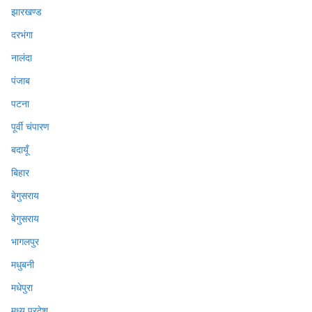
झारखण्ड
दरभंगा
नालंदा
पंजाब
पटना
पूर्वी चंपारण
बदायूँ
बिहार
बेगुसराय
बेगुसराय
भागलपुर
मधुबनी
मधेपुरा
मध्य प्रदेश