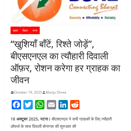
ख़बर
बिहार
राज्य
“खुशियाँ बाँटें, रिश्ते जोड़ें”,
बीएसएनएल का त्यौहारी दिवाली
ऑफ़र, रोशन करेगा हर ग्राहक का
जीवन
October 19, 2025
Manju Shree
F
T
W
E
Li
R
a
w
h
m
n
e
18 अक्टूबर 2025, पटना।
बीएसएनएल ने सभी ग्राहकों के लिए त्यौहारी
c
itt
at
ai
k
d
ऑफर्स के साथ दिवाली बोनान्ज़ा की शुरुआत की