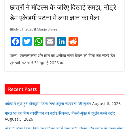
छात्रों ने मॉडल्स के जरिए दिखाई समझ, नोट्रे
डेम एकेडमी पटना में लगा ज्ञान का मेला
July 31, 2026
Manju Shree
F
T
W
E
Li
R
a
w
h
m
n
e
पटना: रचनात्मकता और ज्ञान का अनोखा संगम देखने को मिला जब नोट्रे डेम
c
itt
at
ai
k
d
एकेडमी, पटना ने 31 जुलाई 2026 को
e
er
s
l
e
di
b
A
dI
t
o
p
n
Recent Posts
o
p
k
भदोही में शुरू हुई भोजपुरी फिल्म ‘गंगा जमुना सरस्वती’ की शूटिंग
August 6, 2026
भारत आ रहा किम कार्दशियन का ब्रांड ‘स्किम्स’, दिल्ली-मुंबई में खुलेंगे पहले स्टोर
August 5, 2026
भोजपुरी हॉरर फिल्म ‘पिया का घर’ का फर्स्ट लुक जारी, रोमांच और रहस्य से भरपूर होगी