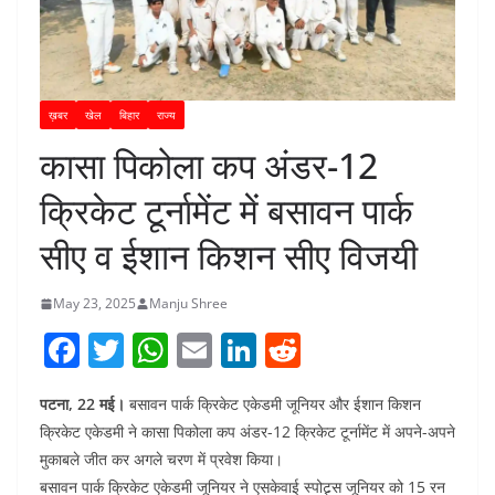
ख़बर
खेल
बिहार
राज्य
कासा पिकोला कप अंडर-12
क्रिकेट टूर्नामेंट में बसावन पार्क
सीए व ईशान किशन सीए विजयी
May 23, 2025
Manju Shree
F
T
W
E
Li
R
a
w
h
m
n
e
पटना, 22 मई।
बसावन पार्क क्रिकेट एकेडमी जूनियर और ईशान किशन
c
itt
at
ai
k
d
क्रिकेट एकेडमी ने कासा पिकोला कप अंडर-12 क्रिकेट टूर्नामेंट में अपने-अपने
e
er
s
l
e
di
मुकाबले जीत कर अगले चरण में प्रवेश किया।
b
A
dI
t
बसावन पार्क क्रिकेट एकेडमी जूनियर ने एसकेवाई स्पोट्र्स जूनियर को 15 रन