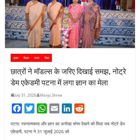
ख़बर
बिहार
राज्य
शिक्षा
छात्रों ने मॉडल्स के जरिए दिखाई समझ, नोट्रे
डेम एकेडमी पटना में लगा ज्ञान का मेला
July 31, 2026
Manju Shree
F
T
W
E
Li
R
a
w
h
m
n
e
पटना: रचनात्मकता और ज्ञान का अनोखा संगम देखने को मिला जब नोट्रे डेम
c
itt
at
ai
k
d
एकेडमी, पटना ने 31 जुलाई 2026 को
e
er
s
l
e
di