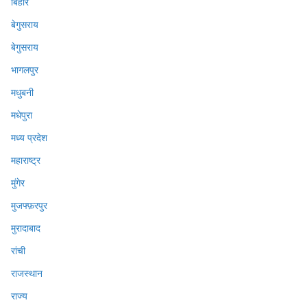
बिहार
बेगुसराय
बेगुसराय
भागलपुर
मधुबनी
मधेपुरा
मध्य प्रदेश
महाराष्ट्र
मुंगेर
मुजफ्फ़रपुर
मुरादाबाद
रांची
राजस्थान
राज्य