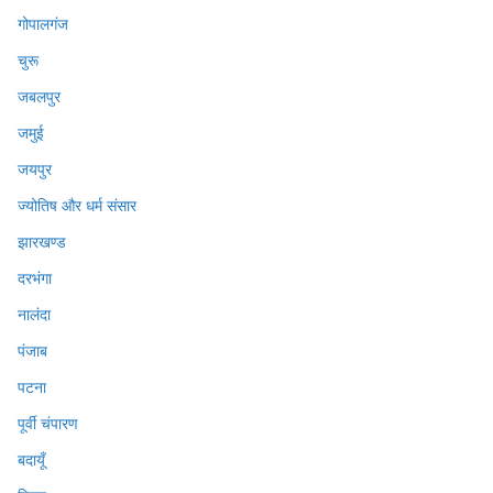
गोपालगंज
चुरू
जबलपुर
जमुई
जयपुर
ज्योतिष और धर्म संसार
झारखण्ड
दरभंगा
नालंदा
पंजाब
पटना
पूर्वी चंपारण
बदायूँ