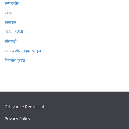
सम्पादकीय
सारण
सासाराम
सिनेमा / टीवी
सीतामढ़ी
स्वास्थ और लाइफ स्टाइल
हिमाचल प्रदेश
Grievance Redressal
Privacy Policy