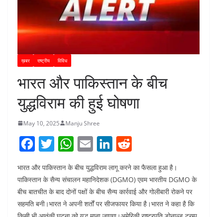
ख़बर
राष्ट्रीय
विविध
भारत और पाकिस्तान के बीच
युद्धविराम की हुई घोषणा
May 10, 2025
Manju Shree
F
T
W
E
Li
R
a
w
h
m
n
e
भारत और पाकिस्तान के बीच युद्धविराम लागू करने का फैसला हुआ है।
c
itt
at
ai
k
d
पाकिस्तान के सैन्य संचालन महानिदेशक (DGMO) एवम भारतीय DGMO के
e
er
s
l
e
di
बीच बातचीत के बाद दोनों पक्षों के बीच सैन्य कार्रवाई और गोलीबारी रोकने पर
b
A
dI
t
सहमति बनी।भारत ने अपनी शर्तों पर सीजफायर किया है।भारत ने कहा है कि
किसी भी आतंकी घटना को युद्ध माना जाएगा।अमेरिकी राष्ट्रपति डोनाल्ड ट्रम्प