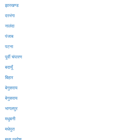
झारखण्ड
दरभंगा
नालंदा
पंजाब
पटना
पूर्वी चंपारण
बदायूँ
बिहार
बेगुसराय
बेगुसराय
भागलपुर
मधुबनी
मधेपुरा
मध्य प्रदेश