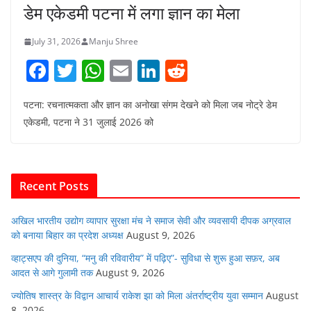
डेम एकेडमी पटना में लगा ज्ञान का मेला
July 31, 2026
Manju Shree
F
T
W
E
Li
R
a
w
h
m
n
e
पटना: रचनात्मकता और ज्ञान का अनोखा संगम देखने को मिला जब नोट्रे डेम
c
itt
at
ai
k
d
एकेडमी, पटना ने 31 जुलाई 2026 को
e
er
s
l
e
di
b
A
dI
t
o
p
n
Recent Posts
o
p
k
अखिल भारतीय उद्योग व्यापार सुरक्षा मंच ने समाज सेवी और व्यवसायी दीपक अग्रवाल
को बनाया बिहार का प्रदेश अध्यक्ष
August 9, 2026
व्हाट्सएप की दुनिया, “मनु की रविवारीय” में पढ़िए”- सुविधा से शुरू हुआ सफ़र, अब
आदत से आगे गुलामी तक
August 9, 2026
ज्योतिष शास्त्र के विद्वान आचार्य राकेश झा को मिला अंतर्राष्ट्रीय युवा सम्मान
August
8, 2026