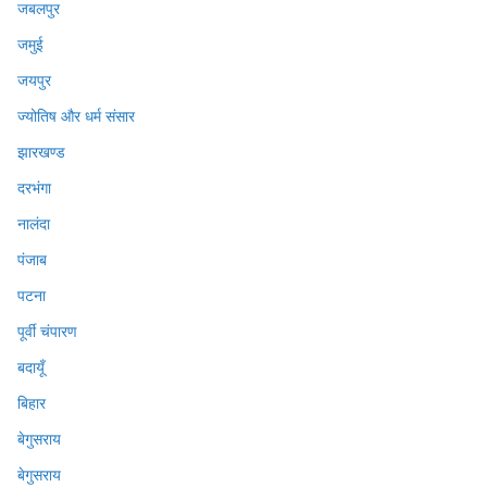
जबलपुर
जमुई
जयपुर
ज्योतिष और धर्म संसार
झारखण्ड
दरभंगा
नालंदा
पंजाब
पटना
पूर्वी चंपारण
बदायूँ
बिहार
बेगुसराय
बेगुसराय