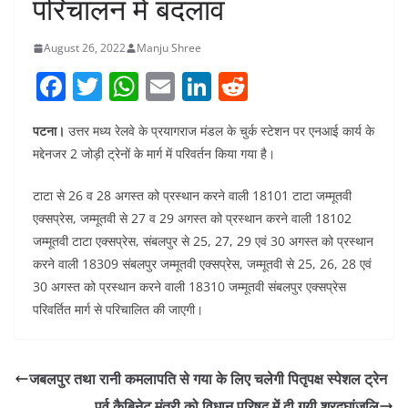
परिचालन में बदलाव
August 26, 2022
Manju Shree
F
T
W
E
Li
R
a
w
h
m
n
e
पटना।
उत्तर मध्य रेलवे के प्रयागराज मंडल के चुर्क स्टेशन पर एनआई कार्य के
c
itt
at
ai
k
d
मद्देनजर 2 जोड़ी ट्रेनों के मार्ग में परिवर्तन किया गया है।
e
er
s
l
e
di
b
A
dI
t
टाटा से 26 व 28 अगस्त को प्रस्थान करने वाली 18101 टाटा जम्मूतवी
एक्सप्रेस, जम्मूतवी से 27 व 29 अगस्त को प्रस्थान करने वाली 18102
o
p
n
जम्मूतवी टाटा एक्सप्रेस, संबलपुर से 25, 27, 29 एवं 30 अगस्त को प्रस्थान
o
p
करने वाली 18309 संबलपुर जम्मूतवी एक्सप्रेस, जम्मूतवी से 25, 26, 28 एवं
k
30 अगस्त को प्रस्थान करने वाली 18310 जम्मूतवी संबलपुर एक्सप्रेस
परिवर्तित मार्ग से परिचालित की जाएगी।
जबलपुर तथा रानी कमलापति से गया के लिए चलेगी पितृपक्ष स्पेशल ट्रेन
पूर्व कैबिनेट मंत्री को विधान परिषद में दी गयी श्रद्घांजलि