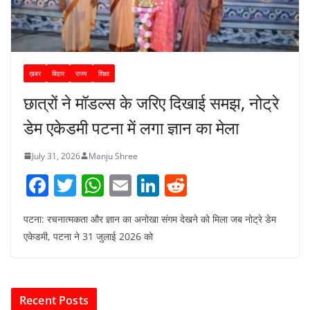
ख़बर
बिहार
राज्य
शिक्षा
छात्रों ने मॉडल्स के जरिए दिखाई समझ, नोट्रे
डेम एकेडमी पटना में लगा ज्ञान का मेला
July 31, 2026
Manju Shree
F
T
W
E
Li
R
a
w
h
m
n
e
पटना: रचनात्मकता और ज्ञान का अनोखा संगम देखने को मिला जब नोट्रे डेम
c
itt
at
ai
k
d
एकेडमी, पटना ने 31 जुलाई 2026 को
e
er
s
l
e
di
b
A
dI
t
o
p
n
Recent Posts