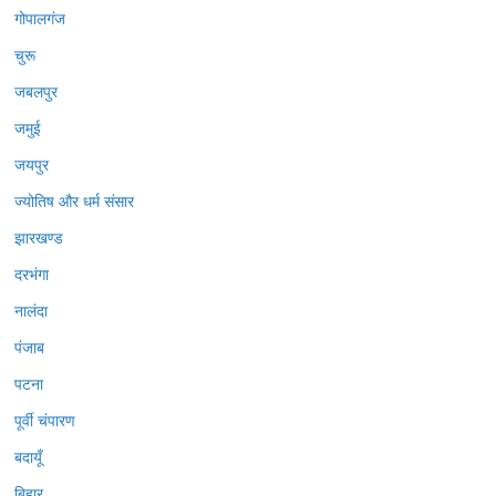
गोपालगंज
चुरू
जबलपुर
जमुई
जयपुर
ज्योतिष और धर्म संसार
झारखण्ड
दरभंगा
नालंदा
पंजाब
पटना
पूर्वी चंपारण
बदायूँ
बिहार