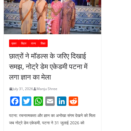
ख़बर
बिहार
राज्य
शिक्षा
छात्रों ने मॉडल्स के जरिए दिखाई
समझ, नोट्रे डेम एकेडमी पटना में
लगा ज्ञान का मेला
July 31, 2026
Manju Shree
F
T
W
E
Li
R
a
w
h
m
n
e
पटना: रचनात्मकता और ज्ञान का अनोखा संगम देखने को मिला
c
itt
at
ai
k
d
जब नोट्रे डेम एकेडमी, पटना ने 31 जुलाई 2026 को
e
er
s
l
e
di