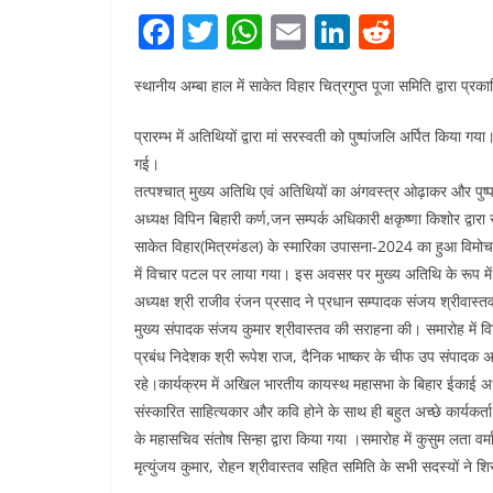
F
T
W
E
Li
R
a
w
h
m
n
e
स्थानीय अम्बा हाल में साकेत विहार चित्रगुप्त पूजा समिति द्वारा 
c
itt
at
ai
k
d
e
er
s
l
e
di
प्रारम्भ में अतिथियों द्वारा मां सरस्वती को पुष्पांजलि अर्पित किया गय
b
A
dI
t
गई।
तत्पश्चात् मुख्य अतिथि एवं अतिथियों का अंगवस्त्र ओढ़ाकर और पुष्
o
p
n
अध्यक्ष विपिन बिहारी कर्ण,जन सम्पर्क अधिकारी क्षकृष्णा किशोर द्वार
o
p
साकेत विहार(मित्रमंडल) के स्मारिका उपासना-2024 का हुआ विमोचस
k
में विचार पटल पर लाया गया। इस अवसर पर मुख्य अतिथि के रूप में जन
अध्यक्ष श्री राजीव रंजन प्रसाद ने प्रधान सम्पादक संजय श्रीवास्तव
मुख्य संपादक संजय कुमार श्रीवास्तव की सराहना की। समारोह में विशिष
प्रबंध निदेशक श्री रूपेश राज, दैनिक भाष्कर के चीफ उप संपादक अ
रहे।कार्यक्रम में अखिल भारतीय कायस्थ महासभा के बिहार ईकाई अध्य
संस्कारित साहित्यकार और कवि होने के साथ ही बहुत अच्छे कार्यकर्ता 
के महासचिव संतोष सिन्हा द्वारा किया गया ।समारोह में कुसुम लता वर्
मृत्युंजय कुमार, रोहन श्रीवास्तव सहित समिति के सभी सदस्यों ने