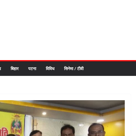
य
बिहार
पटना
विविध
सिनेमा / टीवी