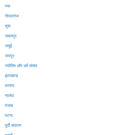
गया
गोपालगंज
चुरू
जबलपुर
जमुई
जयपुर
ज्योतिष और धर्म संसार
झारखण्ड
दरभंगा
नालंदा
पंजाब
पटना
पूर्वी चंपारण