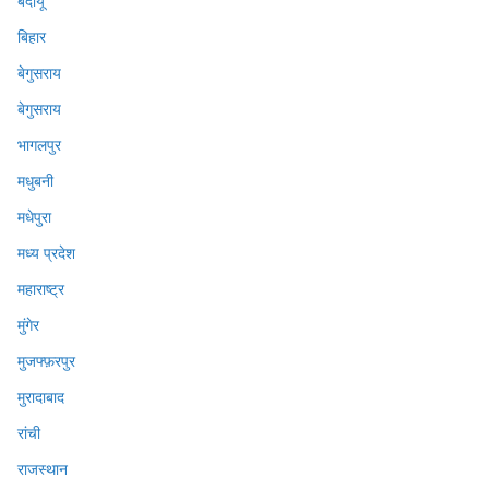
बदायूँ
बिहार
बेगुसराय
बेगुसराय
भागलपुर
मधुबनी
मधेपुरा
मध्य प्रदेश
महाराष्ट्र
मुंगेर
मुजफ्फ़रपुर
मुरादाबाद
रांची
राजस्थान