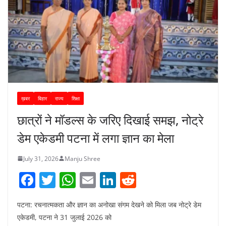
ख़बर
बिहार
राज्य
शिक्षा
छात्रों ने मॉडल्स के जरिए दिखाई समझ, नोट्रे
डेम एकेडमी पटना में लगा ज्ञान का मेला
July 31, 2026
Manju Shree
F
T
W
E
Li
R
a
w
h
m
n
e
पटना: रचनात्मकता और ज्ञान का अनोखा संगम देखने को मिला जब नोट्रे डेम
c
itt
at
ai
k
d
एकेडमी, पटना ने 31 जुलाई 2026 को