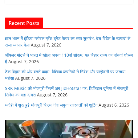
e
er
s
l
e
di
b
A
dI
t
o
p
n
Recent Posts
o
p
k
ज्ञान भवन में इंडिया ग्लोबल ग्रैंड ट्रेड फेयर का भव्य शुभारंभ, देश-विदेश के उत्पादों से
सजा व्यापार मेला
August 7, 2026
ऑयलर मोटर्स ने भारत में खोला अपना 110वां शोरूम, यह बिहार राज्य का पांचवां शोरूम
है
August 7, 2026
टेक बिहार’ की ओर बढ़ते कदम: वैश्विक कंपनियों ने निवेश और साझेदारी पर जताया
भरोसा
August 7, 2026
SRK Music की भोजपुरी फिल्में अब JioHotstar पर, डिजिटल दुनिया में भोजपुरी
सिनेमा का बढ़ा दायरा
August 7, 2026
भदोही में शुरू हुई भोजपुरी फिल्म ‘गंगा जमुना सरस्वती’ की शूटिंग
August 6, 2026