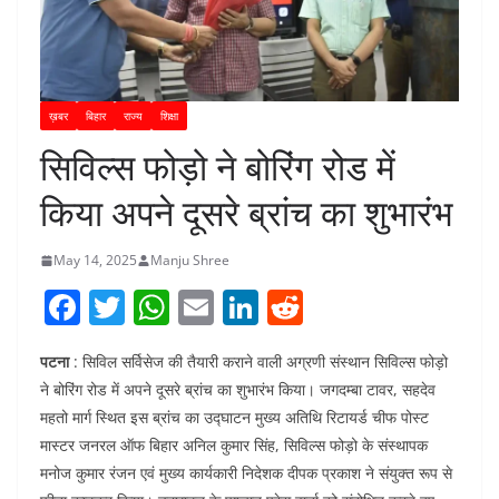
ख़बर
बिहार
राज्य
शिक्षा
सिविल्स फोड़ो ने बोरिंग रोड में
किया अपने दूसरे ब्रांच का शुभारंभ
May 14, 2025
Manju Shree
F
T
W
E
Li
R
a
w
h
m
n
e
पटना
: सिविल सर्विसेज की तैयारी कराने वाली अग्रणी संस्थान सिविल्स फोड़ो
c
itt
at
ai
k
d
ने बोरिंग रोड में अपने दूसरे ब्रांच का शुभारंभ किया। जगदम्बा टावर, सहदेव
e
er
s
l
e
di
महतो मार्ग स्थित इस ब्रांच का उद्घाटन मुख्य अतिथि रिटायर्ड चीफ पोस्ट
b
A
dI
t
मास्टर जनरल ऑफ बिहार अनिल कुमार सिंह, सिविल्स फोड़ो के संस्थापक
o
p
n
मनोज कुमार रंजन एवं मुख्य कार्यकारी निदेशक दीपक प्रकाश ने संयुक्त रूप से