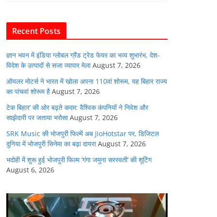
b
A
dI
t
o
p
n
Recent Posts
o
p
k
ज्ञान भवन में इंडिया ग्लोबल ग्रैंड ट्रेड फेयर का भव्य शुभारंभ, देश-
विदेश के उत्पादों से सजा व्यापार मेला
August 7, 2026
ऑयलर मोटर्स ने भारत में खोला अपना 110वां शोरूम, यह बिहार राज्य
का पांचवां शोरूम है
August 7, 2026
टेक बिहार’ की ओर बढ़ते कदम: वैश्विक कंपनियों ने निवेश और
साझेदारी पर जताया भरोसा
August 7, 2026
SRK Music की भोजपुरी फिल्में अब JioHotstar पर, डिजिटल
दुनिया में भोजपुरी सिनेमा का बढ़ा दायरा
August 7, 2026
भदोही में शुरू हुई भोजपुरी फिल्म ‘गंगा जमुना सरस्वती’ की शूटिंग
August 6, 2026