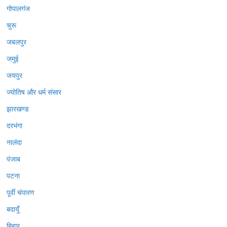
गोपालगंज
चुरू
जबलपुर
जमुई
जयपुर
ज्योतिष और धर्म संसार
झारखण्ड
दरभंगा
नालंदा
पंजाब
पटना
पूर्वी चंपारण
बदायूँ
बिहार