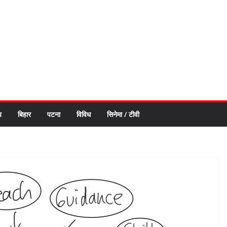
य
बिहार
पटना
विविध
सिनेमा / टीवी