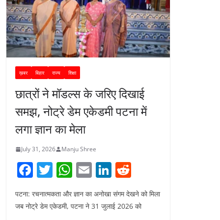
ख़बर
बिहार
राज्य
शिक्षा
छात्रों ने मॉडल्स के जरिए दिखाई
समझ, नोट्रे डेम एकेडमी पटना में
लगा ज्ञान का मेला
July 31, 2026
Manju Shree
F
T
W
E
Li
R
a
w
h
m
n
e
पटना: रचनात्मकता और ज्ञान का अनोखा संगम देखने को मिला
c
itt
at
ai
k
d
जब नोट्रे डेम एकेडमी, पटना ने 31 जुलाई 2026 को
e
er
s
l
e
di