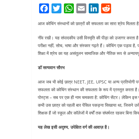
F
T
W
E
Li
R
a
w
h
m
n
e
आज कोचिंग संस्थानों को छात्रों की सफलता का सारा श्रेय मिलता है, ज
c
itt
at
ai
k
d
e
er
s
l
e
di
नींव रखी। यह संपादकीय उसी विस्मृति की पीड़ा को उजागर करता है। स
b
A
dI
t
परीक्षा नहीं, सोच, भाषा और संस्कार गढ़ते हैं। कोचिंग एक पड़ाव है,
शिक्षा में श्रेय का यह असंतुलन सामाजिक और नैतिक रूप से अन्यायपू
o
p
n
o
p
डॉ सत्यवान सौरभ
k
आज जब भी कोई छात्र NEET, JEE, UPSC या अन्य प्रतियोगी परीक्
सफलता को कोचिंग संस्थान की सफलता के रूप में प्रस्तुत करता है। 
पोस्ट्स – सब पर एक ही नाम चमकता है: कोचिंग सेंटर। लेकिन इस पूरे श
कभी उस छात्र को पहली बार पेंसिल पकड़ना सिखाया था, जिसने उस
शिक्षक हैं जो स्कूल और कॉलेजों में वर्षों तक संघर्षरत रहकर बिना कि
यह लेख इसी अदृश्य, उपेक्षित वर्ग की आवाज़ है।