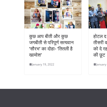
कुछ आप बीती और कुछ
होटल द 
जगबीती से परिपूर्ण सत्यवान
तीसरी वर
‘सौरभ’ का दोहा- ‘तितली है
को दे र
खामोश’
की छूट
January 19, 2022
January