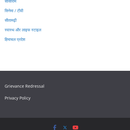
सासाराम
सिनेमा / टीवी
सीतामढ़ी
स्वास्थ और लाइफ स्टाइल
हिमाचल प्रदेश
Grievance Redressal
Privacy Policy