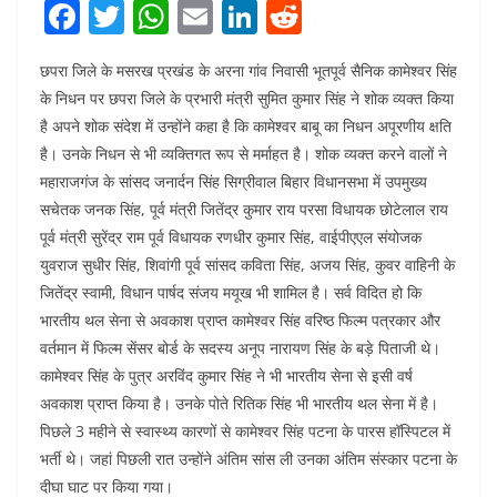
F
T
W
E
Li
R
a
w
h
m
n
e
छपरा जिले के मसरख प्रखंड के अरना गांव निवासी भूतपूर्व सैनिक कामेश्वर सिंह
c
itt
at
ai
k
d
के निधन पर छपरा जिले के प्रभारी मंत्री सुमित कुमार सिंह ने शोक व्यक्त किया
e
er
s
l
e
di
है अपने शोक संदेश में उन्होंने कहा है कि कामेश्वर बाबू का निधन अपूरणीय क्षति
b
A
dI
t
है। उनके निधन से भी व्यक्तिगत रूप से मर्माहत है। शोक व्यक्त करने वालों ने
o
p
n
महाराजगंज के सांसद जनार्दन सिंह सिग्रीवाल बिहार विधानसभा में उपमुख्य
सचेतक जनक सिंह, पूर्व मंत्री जितेंद्र कुमार राय परसा विधायक छोटेलाल राय
o
p
पूर्व मंत्री सुरेंद्र राम पूर्व विधायक रणधीर कुमार सिंह, वाईपीएएल संयोजक
k
युवराज सुधीर सिंह, शिवांगी पूर्व सांसद कविता सिंह, अजय सिंह, कुवर वाहिनी के
जितेंद्र स्वामी, विधान पार्षद संजय मयूख भी शामिल है। सर्व विदित हो कि
भारतीय थल सेना से अवकाश प्राप्त कामेश्वर सिंह वरिष्ठ फिल्म पत्रकार और
वर्तमान में फिल्म सेंसर बोर्ड के सदस्य अनूप नारायण सिंह के बड़े पिताजी थे।
कामेश्वर सिंह के पुत्र अरविंद कुमार सिंह ने भी भारतीय सेना से इसी वर्ष
अवकाश प्राप्त किया है। उनके पोते रितिक सिंह भी भारतीय थल सेना में है।
पिछले 3 महीने से स्वास्थ्य कारणों से कामेश्वर सिंह पटना के पारस हॉस्पिटल में
भर्ती थे। जहां पिछली रात उन्होंने अंतिम सांस ली उनका अंतिम संस्कार पटना के
दीघा घाट पर किया गया।