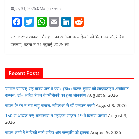
July 31, 2026
Manju Shree
F
T
W
E
Li
R
a
w
h
m
n
e
पटना: रचनात्मकता और ज्ञान का अनोखा संगम देखने को मिला जब नोट्रे डेम
c
itt
at
ai
k
d
एकेडमी, पटना ने 31 जुलाई 2026 को
e
er
s
l
e
di
b
A
dI
t
o
p
n
Recent Posts
o
p
k
‘सम्मान समारोह सह काव्य पाठ’ में प्रो० (डॉ०) पंकज कुमार को लाइफटाइम अचीवमेंट
सम्मान, डॉ० अमित रंजन के ‘मौसिकी’ का हुआ लोकार्पण
August 9, 2026
सावन के रंग में रंगा साहू समाज, महिलाओं ने की जमकर मस्ती
August 9, 2026
150 से अधिक नन्हे कलाकारों ने महफ़िल सीज़न-19 में बिखेरा जलवा
August 9,
2026
सावन आयो रे में दिखी नारी शक्ति और संस्कृति की झलक
August 9, 2026