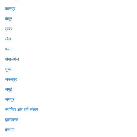
कानपुर
कैमूर
ख़बर
खेल
गया
गोपालगंज
चुरू
जबलपुर
जमुई
जयपुर
ज्योतिष और धर्म संसार
झारखण्ड
दरभंगा