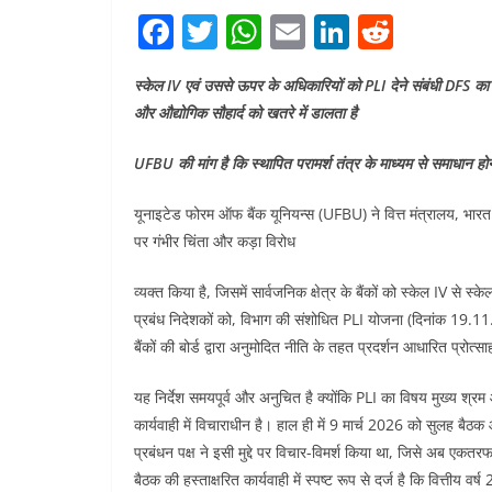
F
T
W
E
Li
R
a
w
h
m
n
e
स्केल IV एवं उससे ऊपर के अधिकारियों को PLI देने संबंधी DFS का
c
itt
at
ai
k
d
और औद्योगिक सौहार्द को खतरे में डालता है
e
er
s
l
e
di
b
A
dI
t
UFBU की मांग है कि स्थापित परामर्श तंत्र के माध्यम से समाधान 
o
p
n
यूनाइटेड फोरम ऑफ बैंक यूनियन्स (UFBU) ने वित्त मंत्रालय, भारत 
o
p
पर गंभीर चिंता और कड़ा विरोध
k
व्यक्त किया है, जिसमें सार्वजनिक क्षेत्र के बैंकों को स्केल IV से 
प्रबंध निदेशकों को, विभाग की संशोधित PLI योजना (दिनांक 19.11.
बैंकों की बोर्ड द्वारा अनुमोदित नीति के तहत प्रदर्शन आधारित प्रोत्
यह निर्देश समयपूर्व और अनुचित है क्योंकि PLI का विषय मुख्य श्रम आ
कार्यवाही में विचाराधीन है। हाल ही में 9 मार्च 2026 को सुलह बै
प्रबंधन पक्ष ने इसी मुद्दे पर विचार-विमर्श किया था, जिसे अब एकत
बैठक की हस्ताक्षरित कार्यवाही में स्पष्ट रूप से दर्ज है कि वित्तीय 