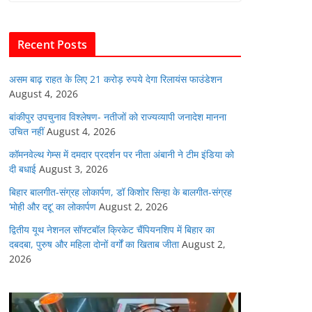
b
A
dI
t
o
p
n
Recent Posts
o
p
k
असम बाढ़ राहत के लिए 21 करोड़ रुपये देगा रिलायंस फाउंडेशन
August 4, 2026
बांकीपुर उपचुनाव विश्लेषण- नतीजों को राज्यव्यापी जनादेश मानना
उचित नहीं
August 4, 2026
कॉमनवेल्थ गेम्स में दमदार प्रदर्शन पर नीता अंबानी ने टीम इंडिया को
दी बधाई
August 3, 2026
बिहार बालगीत-संग्रह लोकार्पण, डॉ किशोर सिन्हा के बालगीत-संग्रह
‘मोही और दद्दू’ का लोकार्पण
August 2, 2026
द्वितीय यूथ नेशनल सॉफ्टबॉल क्रिकेट चैंपियनशिप में बिहार का
दबदबा, पुरुष और महिला दोनों वर्गों का खिताब जीता
August 2,
2026