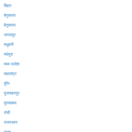
बिहार
बेगुसराय
बेगुसराय
भागलपुर
मधुबनी
मधेपुरा
मध्य प्रदेश
महाराष्ट्र
मुंगेर
मुजफ्फ़रपुर
मुरादाबाद
रांची
राजस्थान
राज्य