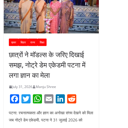
ख़बर
बिहार
राज्य
शिक्षा
छात्रों ने मॉडल्स के जरिए दिखाई
समझ, नोट्रे डेम एकेडमी पटना में
लगा ज्ञान का मेला
July 31, 2026
Manju Shree
F
T
W
E
Li
R
a
w
h
m
n
e
पटना: रचनात्मकता और ज्ञान का अनोखा संगम देखने को मिला
c
itt
at
ai
k
d
जब नोट्रे डेम एकेडमी, पटना ने 31 जुलाई 2026 को
e
er
s
l
e
di