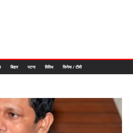
य
बिहार
पटना
विविध
सिनेमा / टीवी