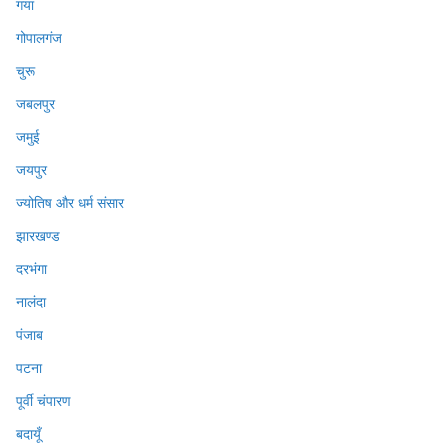
गया
गोपालगंज
चुरू
जबलपुर
जमुई
जयपुर
ज्योतिष और धर्म संसार
झारखण्ड
दरभंगा
नालंदा
पंजाब
पटना
पूर्वी चंपारण
बदायूँ