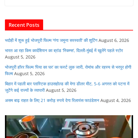
e
er
s
l
e
di
b
A
dI
t
o
p
n
Recent Posts
o
p
k
भदोही में शुरू हुई भोजपुरी फिल्म ‘गंगा जमुना सरस्वती’ की शूटिंग
August 6, 2026
भारत आ रहा किम कार्दशियन का ब्रांड ‘स्किम्स’, दिल्ली-मुंबई में खुलेंगे पहले स्टोर
August 5, 2026
भोजपुरी हॉरर फिल्म ‘पिया का घर’ का फर्स्ट लुक जारी, रोमांच और रहस्य से भरपूर होगी
फिल्म
August 5, 2026
बिहार में पहली बार प्लास्टिक हाउसहोल्ड की मेगा डीलर मीट, 5-6 अगस्त को पटना में
जुटेंगे कई राज्यों के व्यापारी
August 5, 2026
असम बाढ़ राहत के लिए 21 करोड़ रुपये देगा रिलायंस फाउंडेशन
August 4, 2026