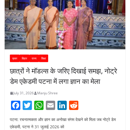
ख़बर
बिहार
राज्य
शिक्षा
छात्रों ने मॉडल्स के जरिए दिखाई समझ, नोट्रे
डेम एकेडमी पटना में लगा ज्ञान का मेला
July 31, 2026
Manju Shree
F
T
W
E
Li
R
a
w
h
m
n
e
पटना: रचनात्मकता और ज्ञान का अनोखा संगम देखने को मिला जब नोट्रे डेम
c
itt
at
ai
k
d
एकेडमी, पटना ने 31 जुलाई 2026 को