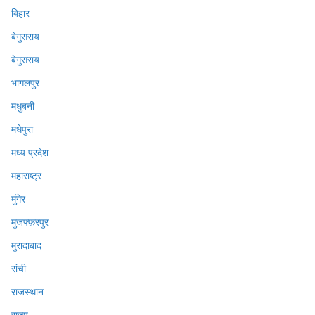
बिहार
बेगुसराय
बेगुसराय
भागलपुर
मधुबनी
मधेपुरा
मध्य प्रदेश
महाराष्ट्र
मुंगेर
मुजफ्फ़रपुर
मुरादाबाद
रांची
राजस्थान
राज्य