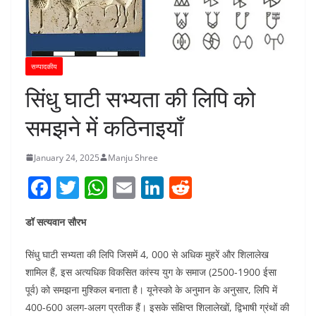
सम्पादकीय
सिंधु घाटी सभ्यता की लिपि को
समझने में कठिनाइयाँ
January 24, 2025
Manju Shree
F
T
W
E
Li
R
a
w
h
m
n
e
डॉ सत्यवान सौरभ
c
itt
at
ai
k
d
e
er
s
l
e
di
सिंधु घाटी सभ्यता की लिपि जिसमें 4, 000 से अधिक मुहरें और शिलालेख
b
A
dI
t
शामिल हैं, इस अत्यधिक विकसित कांस्य युग के समाज (2500-1900 ईसा
पूर्व) को समझना मुश्किल बनाता है। यूनेस्को के अनुमान के अनुसार, लिपि में
o
p
n
400-600 अलग-अलग प्रतीक हैं। इसके संक्षिप्त शिलालेखों, द्विभाषी ग्रंथों की