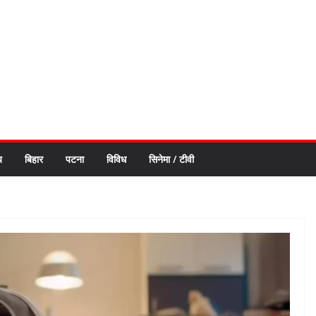
य
बिहार
पटना
विविध
सिनेमा / टीवी