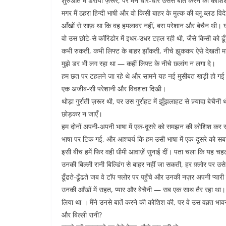
शुरुआत में डराया ज़रूर, पर मैंने धीरे-धीरे उससे बात करने की कोश
मगर मैं ठहरा हिन्दी भाषी और वो किसी बाहर के मुल्क की ब्लू ब्लड
आँखों से साफ़ था कि वह हमलावर नहीं, बस परेशान और बेचैन थी।
वो उस छोटे-से कॉरिडोर में इधर-उधर टहल रही थी, जैसे किसी को ढू
कभी रुकती, कभी लिफ्ट के बाहर झाँकती, नीचे झुककर ऐसे देखती 
मुझे डर भी लग रहा था — कहीं लिफ्ट के नीचे छलांग न लगा दे।
हम छत पर टहलने जा रहे थे और सामने यह नई मुसीबत खड़ी हो गई। ए
एक अजीब-सी परेशानी और विवशता दिखी।
थोड़ा गुर्राती ज़रूर थी, पर उस गुर्राहट में झुँझलाहट से ज़्यादा
छोड़कर न जाएँ।
हम दोनों अपनी-अपनी भाषा में एक-दूसरे को समझन की कोशिश कर रह
भाषा पर टिक गई, और आश्चर्य कि हम उसी भाषा में एक-दूसरे को सबस
इसी बीच हमें फिर वही धीमी आवाज़ें सुनाई दीं। पता चला कि यह 
उनकी बिल्ली रानी बिल्डिंग से बाहर नहीं जा सकती, हर फ़्लोर पर उसे 
ढूँढते-ढूँढते जब वे टॉप फ्लोर पर पहुँचे और उनकी नज़र अपनी प्यारी
उनकी आँखों में राहत, प्यार और बेचैनी — सब एक साथ तैर रहा था।
लिया था । मैंने उनसे बातें करने की कोशिश की, पर वे उस वक़्त भाव
और बिल्ली रानी?