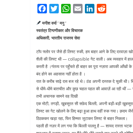
F
T
W
E
Li
R
a
w
h
m
n
e
मनीश वर्मा ‘ मनु ‘
c
itt
at
ai
k
d
स्वतंत्र टिप्पणीकार और विचारक
e
er
s
l
e
di
अधिकारी, भारतीय राजस्व सेवा
b
A
dI
t
टॉप फ्लोर पर जैसे ही लिफ्ट रुकी, हम बाहर आने के लिए दरवाज़ा ख
o
p
n
शैली की लिफ्ट थी — collapsible गेट वाली। अब व्यवहार में हालाँ
o
p
करती है ।गंतव्य पर पहुँचते ही बाहर का पूरा नज़ारा आपकी आँखों क
k
बंद होने का अहसास नहीं होता है ।
रात के करीब साढ़े दस बज रहे थे। ठंड अपनी दस्तक दे चुकी थी। बिल
से धीमे-धीमे बातचीत और कुछ चहल पहल की आवाज़ें आ रही थीं — 
तभी अचानक सामने वह दिखी
एक मोटी, तगड़ी, ख़ूबसूरत सी सफ़ेद बिल्ली, अपनी बड़ी-बड़ी ख़ूबसूरत
लिफ्ट का गेट खोलने के लिए बढ़ा हुआ हाथ वहीं रुक गया। क़दम जैसे
ठिठककर खड़ा रहा, फिर हिम्मत जुटाकर लिफ्ट से बाहर निकला।
पहली ही नज़र में लग गया कि बिल्ली पालतू है — शायद रास्ता भटक