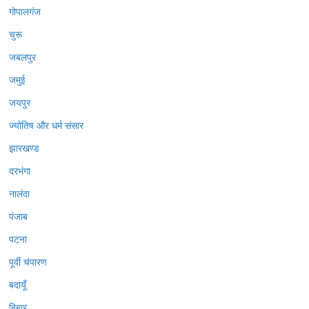
गोपालगंज
चुरू
जबलपुर
जमुई
जयपुर
ज्योतिष और धर्म संसार
झारखण्ड
दरभंगा
नालंदा
पंजाब
पटना
पूर्वी चंपारण
बदायूँ
बिहार