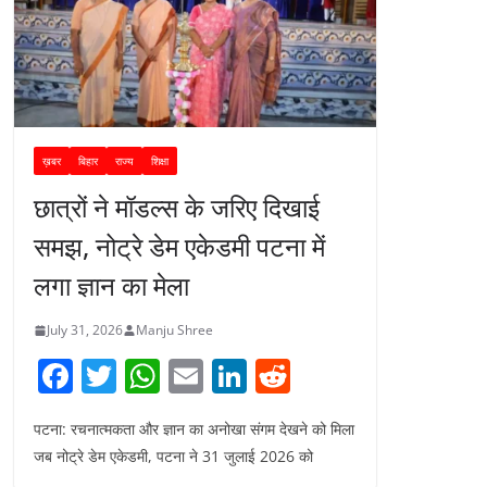
ख़बर
बिहार
राज्य
शिक्षा
छात्रों ने मॉडल्स के जरिए दिखाई
समझ, नोट्रे डेम एकेडमी पटना में
लगा ज्ञान का मेला
July 31, 2026
Manju Shree
F
T
W
E
Li
R
a
w
h
m
n
e
पटना: रचनात्मकता और ज्ञान का अनोखा संगम देखने को मिला
c
itt
at
ai
k
d
जब नोट्रे डेम एकेडमी, पटना ने 31 जुलाई 2026 को
e
er
s
l
e
di