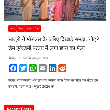
ख़बर
बिहार
राज्य
शिक्षा
छात्रों ने मॉडल्स के जरिए दिखाई समझ, नोट्रे
डेम एकेडमी पटना में लगा ज्ञान का मेला
July 31, 2026
Manju Shree
F
T
W
E
Li
R
a
w
h
m
n
e
पटना: रचनात्मकता और ज्ञान का अनोखा संगम देखने को मिला जब नोट्रे डेम
c
itt
at
ai
k
d
एकेडमी, पटना ने 31 जुलाई 2026 को
e
er
s
l
e
di
b
A
dI
t
o
p
n
Recent Posts