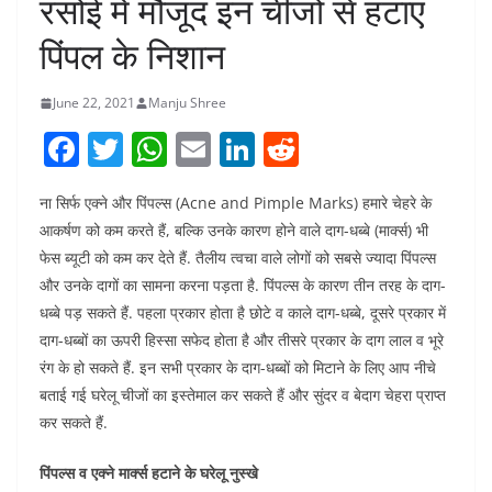
रसोई में मौजूद इन चीजों से हटाएं
पिंपल के निशान
June 22, 2021
Manju Shree
F
T
W
E
Li
R
a
w
h
m
n
e
ना सिर्फ एक्ने और पिंपल्स (Acne and Pimple Marks) हमारे चेहरे के
c
itt
at
ai
k
d
आकर्षण को कम करते हैं, बल्कि उनके कारण होने वाले दाग-धब्बे (मार्क्स) भी
e
er
s
l
e
di
फेस ब्यूटी को कम कर देते हैं. तैलीय त्वचा वाले लोगों को सबसे ज्यादा पिंपल्स
b
A
dI
t
और उनके दागों का सामना करना पड़ता है. पिंपल्स के कारण तीन तरह के दाग-
o
p
n
धब्बे पड़ सकते हैं. पहला प्रकार होता है छोटे व काले दाग-धब्बे, दूसरे प्रकार में
दाग-धब्बों का ऊपरी हिस्सा सफेद होता है और तीसरे प्रकार के दाग लाल व भूरे
o
p
रंग के हो सकते हैं. इन सभी प्रकार के दाग-धब्बों को मिटाने के लिए आप नीचे
k
बताई गई घरेलू चीजों का इस्तेमाल कर सकते हैं और सुंदर व बेदाग चेहरा प्राप्त
कर सकते हैं.
पिंपल्स व एक्ने मार्क्स हटाने के घरेलू नुस्खे