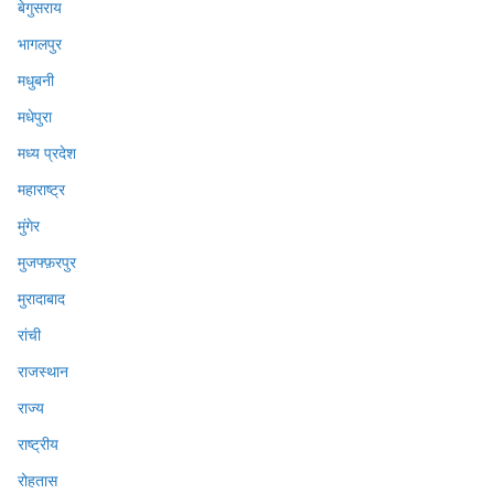
बेगुसराय
भागलपुर
मधुबनी
मधेपुरा
मध्य प्रदेश
महाराष्ट्र
मुंगेर
मुजफ्फ़रपुर
मुरादाबाद
रांची
राजस्थान
राज्य
राष्ट्रीय
रोहतास