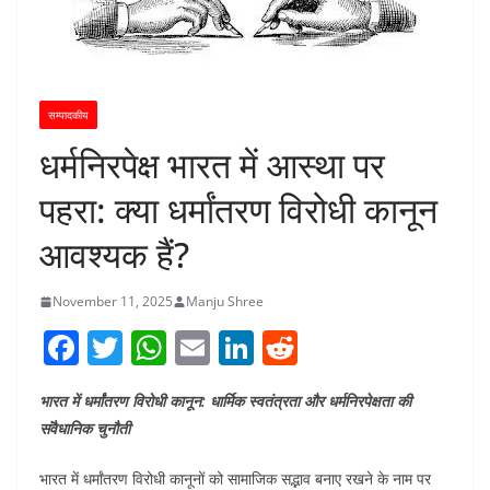
सम्पादकीय
धर्मनिरपेक्ष भारत में आस्था पर
पहरा: क्या धर्मांतरण विरोधी कानून
आवश्यक हैं?
November 11, 2025
Manju Shree
F
T
W
E
Li
R
a
w
h
m
n
e
भारत में धर्मांतरण विरोधी कानून: धार्मिक स्वतंत्रता और धर्मनिरपेक्षता की
c
itt
at
ai
k
d
संवैधानिक चुनौती
e
er
s
l
e
di
b
A
dI
t
भारत में धर्मांतरण विरोधी कानूनों को सामाजिक सद्भाव बनाए रखने के नाम पर