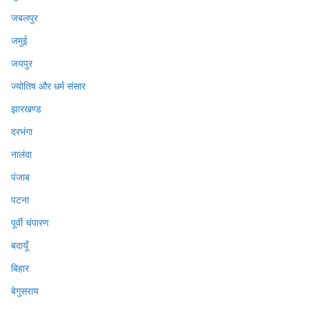
जबलपुर
जमुई
जयपुर
ज्योतिष और धर्म संसार
झारखण्ड
दरभंगा
नालंदा
पंजाब
पटना
पूर्वी चंपारण
बदायूँ
बिहार
बेगुसराय