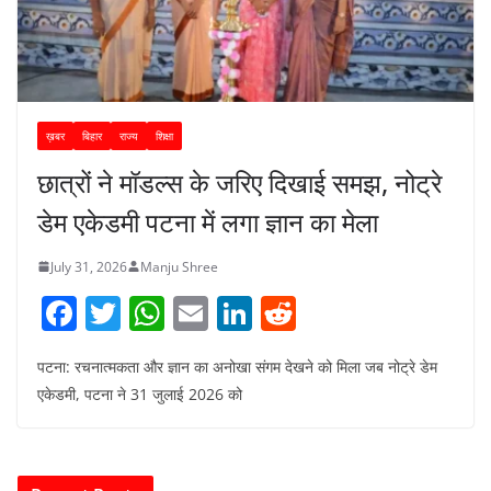
ख़बर
बिहार
राज्य
शिक्षा
छात्रों ने मॉडल्स के जरिए दिखाई समझ, नोट्रे
डेम एकेडमी पटना में लगा ज्ञान का मेला
July 31, 2026
Manju Shree
F
T
W
E
Li
R
a
w
h
m
n
e
पटना: रचनात्मकता और ज्ञान का अनोखा संगम देखने को मिला जब नोट्रे डेम
c
itt
at
ai
k
d
एकेडमी, पटना ने 31 जुलाई 2026 को
e
er
s
l
e
di
b
A
dI
t
o
p
n