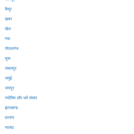
कैमूर
ख़बर
खेल
गया
गोपालगंज
चुरू
जबलपुर
जमुई
जयपुर
ज्योतिष और धर्म संसार
झारखण्ड
दरभंगा
नालंदा