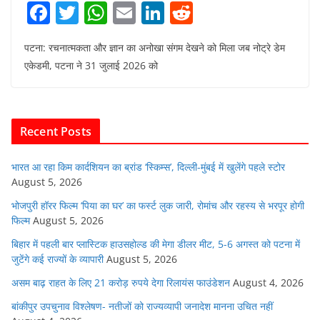
F
T
W
E
Li
R
a
w
h
m
n
e
पटना: रचनात्मकता और ज्ञान का अनोखा संगम देखने को मिला जब नोट्रे डेम
c
itt
at
ai
k
d
एकेडमी, पटना ने 31 जुलाई 2026 को
e
er
s
l
e
di
b
A
dI
t
o
p
n
Recent Posts
o
p
k
भारत आ रहा किम कार्दशियन का ब्रांड ‘स्किम्स’, दिल्ली-मुंबई में खुलेंगे पहले स्टोर
August 5, 2026
भोजपुरी हॉरर फिल्म ‘पिया का घर’ का फर्स्ट लुक जारी, रोमांच और रहस्य से भरपूर होगी
फिल्म
August 5, 2026
बिहार में पहली बार प्लास्टिक हाउसहोल्ड की मेगा डीलर मीट, 5-6 अगस्त को पटना में
जुटेंगे कई राज्यों के व्यापारी
August 5, 2026
असम बाढ़ राहत के लिए 21 करोड़ रुपये देगा रिलायंस फाउंडेशन
August 4, 2026
बांकीपुर उपचुनाव विश्लेषण- नतीजों को राज्यव्यापी जनादेश मानना उचित नहीं