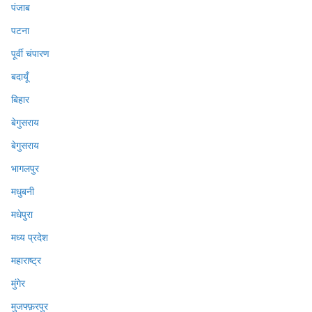
पंजाब
पटना
पूर्वी चंपारण
बदायूँ
बिहार
बेगुसराय
बेगुसराय
भागलपुर
मधुबनी
मधेपुरा
मध्य प्रदेश
महाराष्ट्र
मुंगेर
मुजफ्फ़रपुर