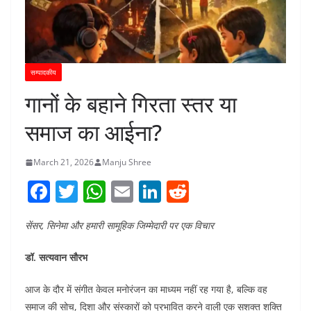
सम्पादकीय
गानों के बहाने गिरता स्तर या
समाज का आईना?
March 21, 2026
Manju Shree
F
T
W
E
Li
R
a
w
h
m
n
e
सेंसर, सिनेमा और हमारी सामूहिक जिम्मेदारी पर एक विचार
c
itt
at
ai
k
d
e
er
s
l
e
di
डॉ. सत्यवान सौरभ
b
A
dI
t
आज के दौर में संगीत केवल मनोरंजन का माध्यम नहीं रह गया है, बल्कि वह
o
p
n
समाज की सोच, दिशा और संस्कारों को प्रभावित करने वाली एक सशक्त शक्ति