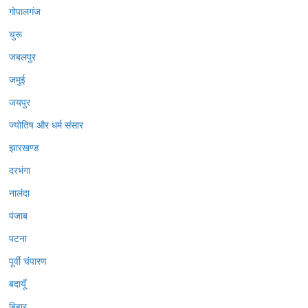
गोपालगंज
चुरू
जबलपुर
जमुई
जयपुर
ज्योतिष और धर्म संसार
झारखण्ड
दरभंगा
नालंदा
पंजाब
पटना
पूर्वी चंपारण
बदायूँ
बिहार