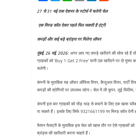
a
w
h
m
n
e
27 से 31 मई तक देशभर के स्टोर्स में चलेगी सेल
c
itt
at
ai
k
d
e
er
s
l
e
di
एक मिस्ड कॉल देकर पहले मिल सकती है एंट्री
b
A
dI
t
कपड़ों और कई बड़े ब्रांड्स पर मिलेगा ऑफर
o
p
n
o
p
मुंबई, 26 मई, 2026:
अगर आप नए कपड़े खरीदने की सोच रहे हैं तो फ
ग्राहकों को ‘Buy 1 Get 2 Free’ यानी एक खरीदने पर दो मुफ्त क
k
चलेगी।
कंपनी के मुताबिक यह ऑफर ऑफिस वियर, कैजुअल वियर, पार्टी विय
कपड़ों की श्रेणियों पर उपलब्ध रहेगा। सेल में ली कूपर, लुई फिलिप, पा
कंपनी इस बार ग्राहकों को भीड़ भाड़ से बचाने के लिए एक खास ‘ब्लैक
पा सकते हैं। इसके लिए सिर्फ 9321661199 पर मिस्ड कॉल देनी 
फैशन फैक्ट्री के मुताबिक इस सेल को खास तौर पर ऐसे ग्राहकों को ध
ब्रांड्स की खरीदारी करना चाहते हैं।