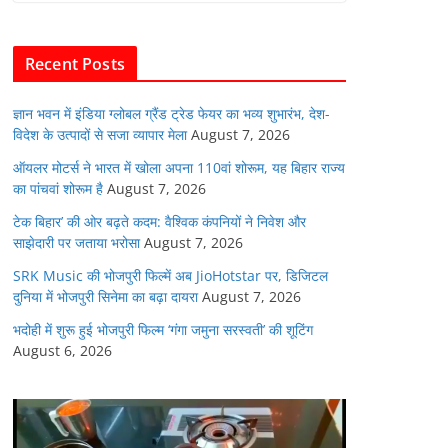
b
A
dI
t
o
p
n
Recent Posts
o
p
k
ज्ञान भवन में इंडिया ग्लोबल ग्रैंड ट्रेड फेयर का भव्य शुभारंभ, देश-
विदेश के उत्पादों से सजा व्यापार मेला
August 7, 2026
ऑयलर मोटर्स ने भारत में खोला अपना 110वां शोरूम, यह बिहार राज्य
का पांचवां शोरूम है
August 7, 2026
टेक बिहार’ की ओर बढ़ते कदम: वैश्विक कंपनियों ने निवेश और
साझेदारी पर जताया भरोसा
August 7, 2026
SRK Music की भोजपुरी फिल्में अब JioHotstar पर, डिजिटल
दुनिया में भोजपुरी सिनेमा का बढ़ा दायरा
August 7, 2026
भदोही में शुरू हुई भोजपुरी फिल्म ‘गंगा जमुना सरस्वती’ की शूटिंग
August 6, 2026