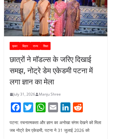
ख़बर
बिहार
राज्य
शिक्षा
छात्रों ने मॉडल्स के जरिए दिखाई
समझ, नोट्रे डेम एकेडमी पटना में
लगा ज्ञान का मेला
July 31, 2026
Manju Shree
F
T
W
E
Li
R
a
w
h
m
n
e
पटना: रचनात्मकता और ज्ञान का अनोखा संगम देखने को मिला
c
itt
at
ai
k
d
जब नोट्रे डेम एकेडमी, पटना ने 31 जुलाई 2026 को
e
er
s
l
e
di