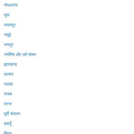
गोपालगंज
चुरू
जबलपुर
जमुई
जयपुर
ज्योतिष और धर्म संसार
झारखण्ड
दरभंगा
नालंदा
पंजाब
पटना
पूर्वी चंपारण
बदायूँ
बिहार