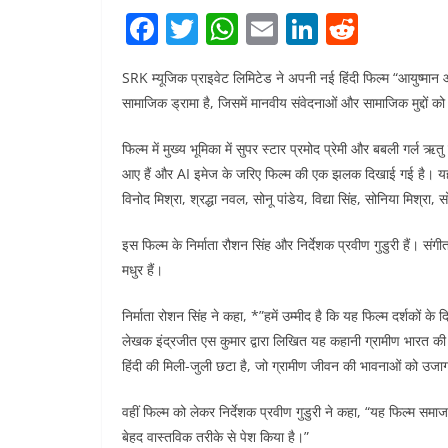
F
T
W
E
Li
R
a
w
h
m
n
e
SRK म्यूजिक प्राइवेट लिमिटेड ने अपनी नई हिंदी फिल्म “आयुष्मा
c
itt
at
ai
k
d
सामाजिक ड्रामा है, जिसमें मानवीय संवेदनाओं और सामाजिक मुद्दों को
e
er
s
l
e
di
b
A
dI
t
फिल्म में मुख्य भूमिका में सुपर स्टार प्रमोद प्रेमी और बबली गर्ल ऋतु
आए हैं और AI इमेज के जरिए फिल्म की एक झलक दिखाई गई है। यह एक सं
o
p
n
विनोद मिश्रा, श्रद्धा नवल, सोनू पांडेय, विद्या सिंह, सोनिया मिश्रा
o
p
k
इस फिल्म के निर्माता रौशन सिंह और निर्देशक प्रवीण गुडुरी हैं। सं
मधुर हैं।
निर्माता रोशन सिंह ने कहा, *”हमें उम्मीद है कि यह फिल्म दर्शकों 
लेखक इंद्रजीत एस कुमार द्वारा लिखित यह कहानी ग्रामीण भारत की स
हिंदी की मिली-जुली छटा है, जो ग्रामीण जीवन की भावनाओं को उजाग
वहीं फिल्म को लेकर निर्देशक प्रवीण गुडुरी ने कहा, “यह फिल्म सम
बेहद वास्तविक तरीके से पेश किया है।”