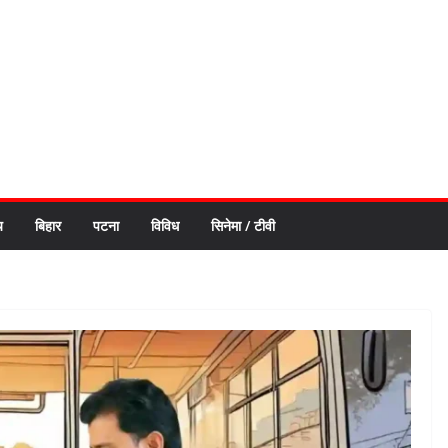
य
बिहार
पटना
विविध
सिनेमा / टीवी