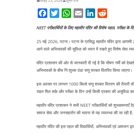
May 25, 2026
शुभम राज
F
T
W
E
Li
R
a
w
h
m
n
e
NEET परीक्षार्थियों के लिए महावीर मंदिर की विशेष पहल, परीक्षा के द
c
itt
at
ai
k
d
e
er
s
l
e
di
25 मई 2026, पटना। पटना के प्रसिद्ध महावीर मंदिर द्वारा आगामी 21
b
A
dI
t
आने वाले अभिभावकों की सुविधा को ध्यान में रखते हुए विशेष सेवा व्
o
p
n
मंदिर प्रशासन की ओर से जानकारी दी गई है कि भीषण गर्मी को देखते ह
o
p
अभिभावकों के बीच नि:शुल्क ठंडा सत्तू शरबत वितरित किया जाएगा।
k
इस अवसर पर लगभग 1000 किलो सत्तू शरबत वितरण की तैयारी की जा रही
राहत मिल सके और परीक्षा के दिन उन्हें किसी प्रकार की असुविधा 
महावीर मंदिर प्रशासन ने सभी NEET परीक्षार्थियों को शुभकामनाएँ 
समाज सेवा और जनसहयोग की भावना से यह व्यवस्था की जा रही है, जि
महावीर मंदिर की इस पहल की विद्यार्थियों, अभिभावकों एवं आमजन द्व