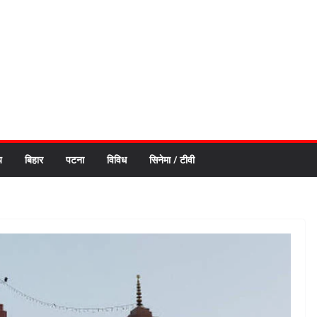
य
बिहार
पटना
विविध
सिनेमा / टीवी