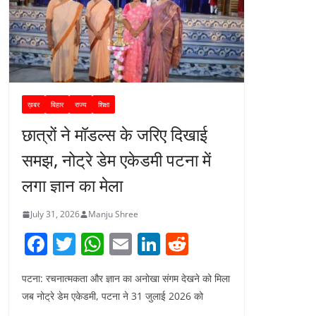
ख़बर
बिहार
राज्य
शिक्षा
छात्रों ने मॉडल्स के जरिए दिखाई
समझ, नोट्रे डेम एकेडमी पटना में
लगा ज्ञान का मेला
July 31, 2026
Manju Shree
F
T
W
E
Li
R
a
w
h
m
n
e
पटना: रचनात्मकता और ज्ञान का अनोखा संगम देखने को मिला
c
itt
at
ai
k
d
जब नोट्रे डेम एकेडमी, पटना ने 31 जुलाई 2026 को
e
er
s
l
e
di