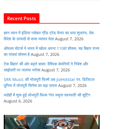
b
A
dI
t
o
p
n
Recent Posts
o
p
k
ज्ञान भवन में इंडिया ग्लोबल ग्रैंड ट्रेड फेयर का भव्य शुभारंभ, देश-
विदेश के उत्पादों से सजा व्यापार मेला
August 7, 2026
ऑयलर मोटर्स ने भारत में खोला अपना 110वां शोरूम, यह बिहार राज्य
का पांचवां शोरूम है
August 7, 2026
टेक बिहार’ की ओर बढ़ते कदम: वैश्विक कंपनियों ने निवेश और
साझेदारी पर जताया भरोसा
August 7, 2026
SRK Music की भोजपुरी फिल्में अब JioHotstar पर, डिजिटल
दुनिया में भोजपुरी सिनेमा का बढ़ा दायरा
August 7, 2026
भदोही में शुरू हुई भोजपुरी फिल्म ‘गंगा जमुना सरस्वती’ की शूटिंग
August 6, 2026