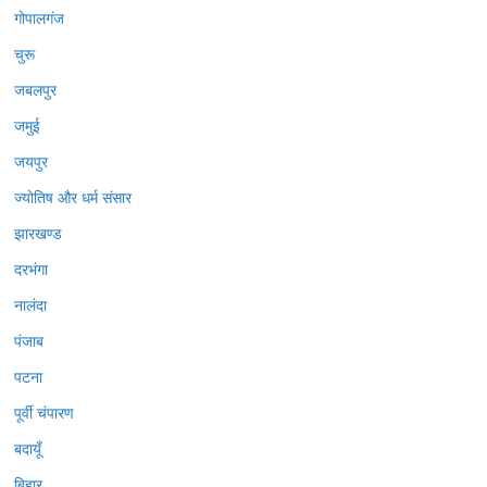
गोपालगंज
चुरू
जबलपुर
जमुई
जयपुर
ज्योतिष और धर्म संसार
झारखण्ड
दरभंगा
नालंदा
पंजाब
पटना
पूर्वी चंपारण
बदायूँ
बिहार