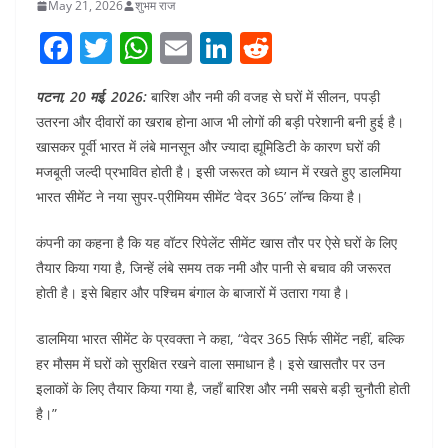
May 21, 2026
शुभम राज
F
T
W
E
Li
R
a
w
h
m
n
e
पटना, 20 मई, 2026:
बारिश और नमी की वजह से घरों में सीलन, पपड़ी
c
itt
at
ai
k
d
उतरना और दीवारों का खराब होना आज भी लोगों की बड़ी परेशानी बनी हुई है।
e
er
s
l
e
di
खासकर पूर्वी भारत में लंबे मानसून और ज्यादा ह्यूमिडिटी के कारण घरों की
b
A
dI
t
मजबूती जल्दी प्रभावित होती है। इसी जरूरत को ध्यान में रखते हुए डालमिया
o
p
n
भारत सीमेंट ने नया सुपर-प्रीमियम सीमेंट ‘वेदर 365’ लॉन्च किया है।
o
p
कंपनी का कहना है कि यह वॉटर रिपेलेंट सीमेंट खास तौर पर ऐसे घरों के लिए
k
तैयार किया गया है, जिन्हें लंबे समय तक नमी और पानी से बचाव की जरूरत
होती है। इसे बिहार और पश्चिम बंगाल के बाजारों में उतारा गया है।
डालमिया भारत सीमेंट के प्रवक्ता ने कहा, “वेदर 365 सिर्फ सीमेंट नहीं, बल्कि
हर मौसम में घरों को सुरक्षित रखने वाला समाधान है। इसे खासतौर पर उन
इलाकों के लिए तैयार किया गया है, जहाँ बारिश और नमी सबसे बड़ी चुनौती होती
है।”