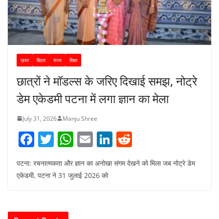
ख़बर
बिहार
राज्य
शिक्षा
छात्रों ने मॉडल्स के जरिए दिखाई समझ, नोट्रे
डेम एकेडमी पटना में लगा ज्ञान का मेला
July 31, 2026
Manju Shree
F
T
W
E
Li
R
a
w
h
m
n
e
पटना: रचनात्मकता और ज्ञान का अनोखा संगम देखने को मिला जब नोट्रे डेम
c
itt
at
ai
k
d
एकेडमी, पटना ने 31 जुलाई 2026 को
e
er
s
l
e
di
b
A
dI
t
o
p
n