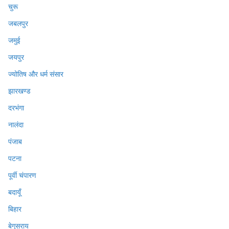
चुरू
जबलपुर
जमुई
जयपुर
ज्योतिष और धर्म संसार
झारखण्ड
दरभंगा
नालंदा
पंजाब
पटना
पूर्वी चंपारण
बदायूँ
बिहार
बेगुसराय