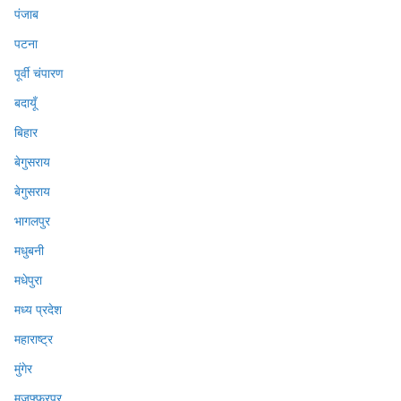
पंजाब
पटना
पूर्वी चंपारण
बदायूँ
बिहार
बेगुसराय
बेगुसराय
भागलपुर
मधुबनी
मधेपुरा
मध्य प्रदेश
महाराष्ट्र
मुंगेर
मुजफ्फ़रपुर