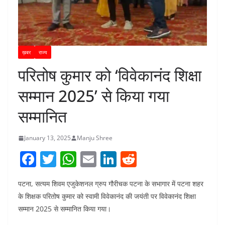
ख़बर
राज्य
परितोष कुमार को ‘विवेकानंद शिक्षा
सम्मान 2025’ से किया गया
सम्मानित
January 13, 2025
Manju Shree
F
T
W
E
Li
R
a
w
h
m
n
e
पटना, सत्यम शिवम एजुकेशनल ग्रुप गौरीचक पटना के सभागार में पटना शहर
c
itt
at
ai
k
d
के शिक्षक परितोष कुमार को स्वामी विवेकानंद की जयंती पर विवेकानंद शिक्षा
e
er
s
l
e
di
सम्मान 2025 से सम्मानित किया गया।
b
A
dI
t