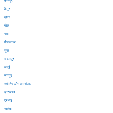
कानपुर
कैमूर
ख़बर
खेल
गया
गोपालगंज
चुरू
जबलपुर
जमुई
जयपुर
ज्योतिष और धर्म संसार
झारखण्ड
दरभंगा
नालंदा