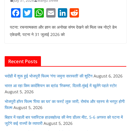
July 31, 2026
Manju Shree
F
T
W
E
Li
R
a
w
h
m
n
e
पटना: रचनात्मकता और ज्ञान का अनोखा संगम देखने को मिला जब नोट्रे डेम
c
itt
at
ai
k
d
एकेडमी, पटना ने 31 जुलाई 2026 को
e
er
s
l
e
di
b
A
dI
t
o
p
n
Recent Posts
o
p
k
भदोही में शुरू हुई भोजपुरी फिल्म ‘गंगा जमुना सरस्वती’ की शूटिंग
August 6, 2026
भारत आ रहा किम कार्दशियन का ब्रांड ‘स्किम्स’, दिल्ली-मुंबई में खुलेंगे पहले स्टोर
August 5, 2026
भोजपुरी हॉरर फिल्म ‘पिया का घर’ का फर्स्ट लुक जारी, रोमांच और रहस्य से भरपूर होगी
फिल्म
August 5, 2026
बिहार में पहली बार प्लास्टिक हाउसहोल्ड की मेगा डीलर मीट, 5-6 अगस्त को पटना में
जुटेंगे कई राज्यों के व्यापारी
August 5, 2026