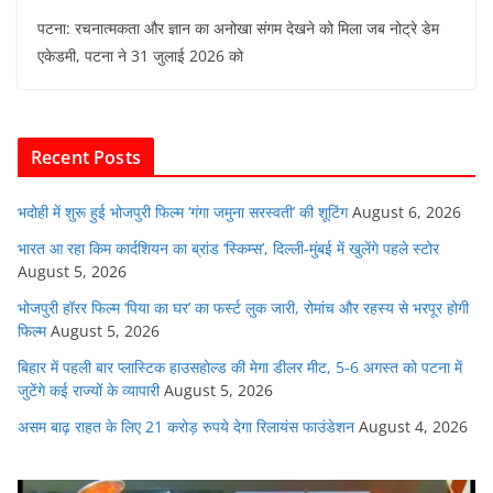
a
w
h
m
n
e
पटना: रचनात्मकता और ज्ञान का अनोखा संगम देखने को मिला जब नोट्रे डेम
c
itt
at
ai
k
d
एकेडमी, पटना ने 31 जुलाई 2026 को
e
er
s
l
e
di
b
A
dI
t
o
p
n
Recent Posts
o
p
k
भदोही में शुरू हुई भोजपुरी फिल्म ‘गंगा जमुना सरस्वती’ की शूटिंग
August 6, 2026
भारत आ रहा किम कार्दशियन का ब्रांड ‘स्किम्स’, दिल्ली-मुंबई में खुलेंगे पहले स्टोर
August 5, 2026
भोजपुरी हॉरर फिल्म ‘पिया का घर’ का फर्स्ट लुक जारी, रोमांच और रहस्य से भरपूर होगी
फिल्म
August 5, 2026
बिहार में पहली बार प्लास्टिक हाउसहोल्ड की मेगा डीलर मीट, 5-6 अगस्त को पटना में
जुटेंगे कई राज्यों के व्यापारी
August 5, 2026
असम बाढ़ राहत के लिए 21 करोड़ रुपये देगा रिलायंस फाउंडेशन
August 4, 2026