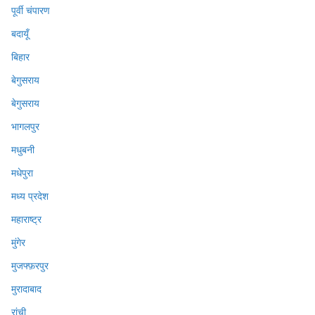
पूर्वी चंपारण
बदायूँ
बिहार
बेगुसराय
बेगुसराय
भागलपुर
मधुबनी
मधेपुरा
मध्य प्रदेश
महाराष्ट्र
मुंगेर
मुजफ्फ़रपुर
मुरादाबाद
रांची