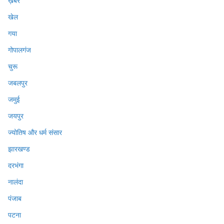
ख़बर
खेल
गया
गोपालगंज
चुरू
जबलपुर
जमुई
जयपुर
ज्योतिष और धर्म संसार
झारखण्ड
दरभंगा
नालंदा
पंजाब
पटना