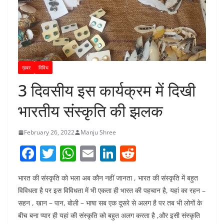
ख़बर
विविध
3 दिवसीय इस कार्यक्रम में दिखी
भारतीय संस्कृति की झलक
February 26, 2022
Manju Shree
F
T
W
E
Li
R
a
w
h
m
n
e
भारत की संस्कृति को भला अब कौन नहीं जानता , भारत की संस्कृति में बहुत
c
itt
at
ai
k
d
विविधता है पर इस विविधता में भी एकता ही भारत की पहचान है, यहां का रहन –
e
er
s
l
e
di
सहन , खान – पान, बोली – भाषा सब एक दूसरे से अलग है पर तब भी लोगों के
b
A
dI
t
बीच बना प्यार ही यहां की संस्कृति को बहुत अलग करता है ,और इसी संस्कृति