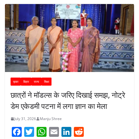
ख़बर
बिहार
राज्य
शिक्षा
छात्रों ने मॉडल्स के जरिए दिखाई समझ, नोट्रे
डेम एकेडमी पटना में लगा ज्ञान का मेला
July 31, 2026
Manju Shree
F
T
W
E
Li
R