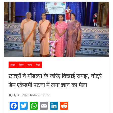
ख़बर
बिहार
राज्य
शिक्षा
छात्रों ने मॉडल्स के जरिए दिखाई समझ, नोट्रे
डेम एकेडमी पटना में लगा ज्ञान का मेला
July 31, 2026
Manju Shree
F
T
W
E
Li
R