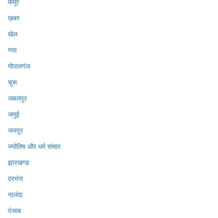
कैमूर
ख़बर
खेल
गया
गोपालगंज
चुरू
जबलपुर
जमुई
जयपुर
ज्योतिष और धर्म संसार
झारखण्ड
दरभंगा
नालंदा
पंजाब