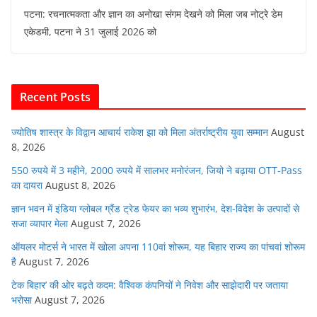
a
w
h
m
n
e
पटना: रचनात्मकता और ज्ञान का अनोखा संगम देखने को मिला जब नोट्रे डेम
c
itt
at
ai
k
d
एकेडमी, पटना ने 31 जुलाई 2026 को
e
er
s
l
e
di
b
A
dI
t
o
p
n
Recent Posts
o
p
k
ज्योतिष शास्त्र के विद्वान आचार्य राकेश झा को मिला अंतर्राष्ट्रीय युवा सम्मान
August
8, 2026
550 रुपये में 3 महीने, 2000 रुपये में सालभर मनोरंजन, जियो ने बढ़ाया OTT-Pass
का दायरा
August 8, 2026
ज्ञान भवन में इंडिया ग्लोबल ग्रैंड ट्रेड फेयर का भव्य शुभारंभ, देश-विदेश के उत्पादों से
सजा व्यापार मेला
August 7, 2026
ऑयलर मोटर्स ने भारत में खोला अपना 110वां शोरूम, यह बिहार राज्य का पांचवां शोरूम
है
August 7, 2026
टेक बिहार’ की ओर बढ़ते कदम: वैश्विक कंपनियों ने निवेश और साझेदारी पर जताया
भरोसा
August 7, 2026