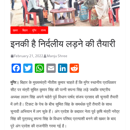
ख़बर
बिहार
मुंगेर
राज्य
इनकी है निर्दलीय लड़ने की तैयारी
February 21, 2022
Manju Shree
F
T
W
E
Li
R
a
w
h
m
n
e
मुंगेर।
बिहार के मुख्यमंत्री नीतीश कुमार चाहते हैं कि मुंगेर स्थानीय प्राधिकार
c
itt
at
ai
k
d
सीट पर मंत्री सुमित कुमार सिंह की पत्नी सपना सिंह लड़े जबकि राष्ट्रीय
e
er
s
l
e
di
अध्यक्ष ललन सिंह अपने चहेते पूर्व विधान पार्षद संजय प्रसाद की चुनावी तैयारी
b
A
dI
t
में लगे है। टिकट के पेच के बीच सुमित सिंह के समर्थक पूरी तैयारी के साथ
o
p
n
चुनावी अभियान में लग चुके हैं। अंग प्रदेश के कद्दावर नेता पूर्व कृषि मंत्री नरेंद्र
सिंह की पुत्रवधू सपना सिंह के विधान परिषद प्रत्याशी बनने की खबर के बाद
o
p
पूरे अंग प्रदेश की राजनीति गरमा गई है।