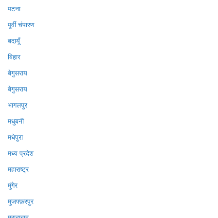
पटना
पूर्वी चंपारण
बदायूँ
बिहार
बेगुसराय
बेगुसराय
भागलपुर
मधुबनी
मधेपुरा
मध्य प्रदेश
महाराष्ट्र
मुंगेर
मुजफ्फ़रपुर
मुरादाबाद