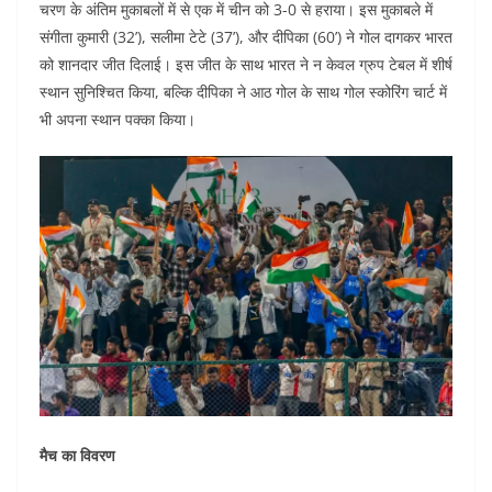
e
er
s
l
e
di
चरण के अंतिम मुकाबलों में से एक में चीन को 3-0 से हराया। इस मुकाबले में
b
A
dI
t
संगीता कुमारी (32’), सलीमा टेटे (37’), और दीपिका (60’) ने गोल दागकर भारत
o
p
n
को शानदार जीत दिलाई। इस जीत के साथ भारत ने न केवल ग्रुप टेबल में शीर्ष
स्थान सुनिश्चित किया, बल्कि दीपिका ने आठ गोल के साथ गोल स्कोरिंग चार्ट में
o
p
भी अपना स्थान पक्का किया।
k
मैच का विवरण