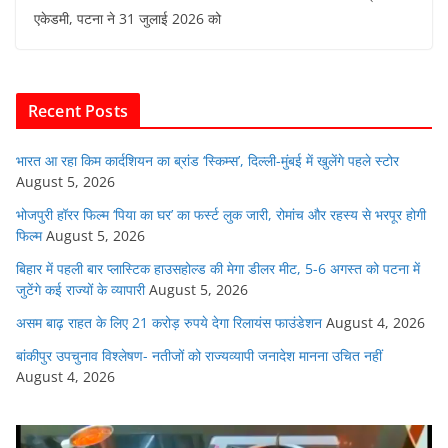
c
itt
at
ai
k
d
एकेडमी, पटना ने 31 जुलाई 2026 को
e
er
s
l
e
di
b
A
dI
t
o
p
n
Recent Posts
o
p
k
भारत आ रहा किम कार्दशियन का ब्रांड ‘स्किम्स’, दिल्ली-मुंबई में खुलेंगे पहले स्टोर
August 5, 2026
भोजपुरी हॉरर फिल्म ‘पिया का घर’ का फर्स्ट लुक जारी, रोमांच और रहस्य से भरपूर होगी
फिल्म
August 5, 2026
बिहार में पहली बार प्लास्टिक हाउसहोल्ड की मेगा डीलर मीट, 5-6 अगस्त को पटना में
जुटेंगे कई राज्यों के व्यापारी
August 5, 2026
असम बाढ़ राहत के लिए 21 करोड़ रुपये देगा रिलायंस फाउंडेशन
August 4, 2026
बांकीपुर उपचुनाव विश्लेषण- नतीजों को राज्यव्यापी जनादेश मानना उचित नहीं
August 4, 2026