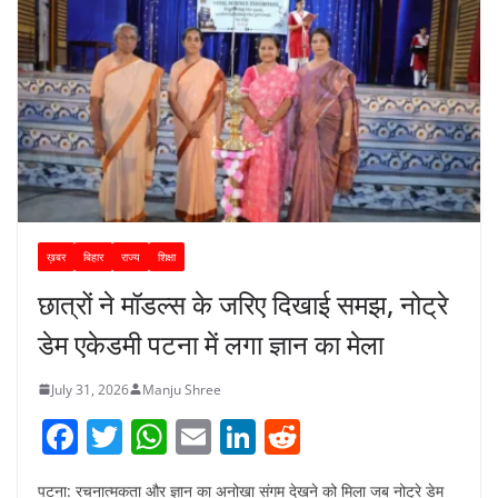
ख़बर
बिहार
राज्य
शिक्षा
छात्रों ने मॉडल्स के जरिए दिखाई समझ, नोट्रे
डेम एकेडमी पटना में लगा ज्ञान का मेला
July 31, 2026
Manju Shree
F
T
W
E
Li
R
a
w
h
m
n
e
पटना: रचनात्मकता और ज्ञान का अनोखा संगम देखने को मिला जब नोट्रे डेम