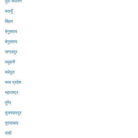
पूर्वी चंपारण
बदायूँ
बिहार
बेगुसराय
बेगुसराय
भागलपुर
मधुबनी
मधेपुरा
मध्य प्रदेश
महाराष्ट्र
मुंगेर
मुजफ्फ़रपुर
मुरादाबाद
रांची