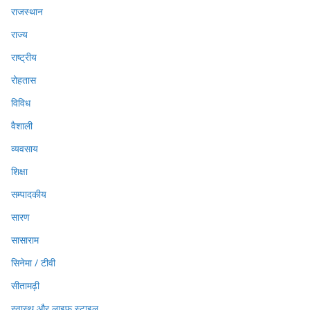
राजस्थान
राज्य
राष्ट्रीय
रोहतास
विविध
वैशाली
व्यवसाय
शिक्षा
सम्पादकीय
सारण
सासाराम
सिनेमा / टीवी
सीतामढ़ी
स्वास्थ और लाइफ स्टाइल