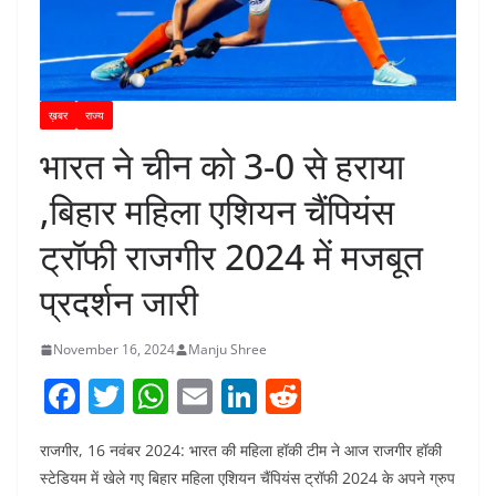
ख़बर
राज्य
भारत ने चीन को 3-0 से हराया
,बिहार महिला एशियन चैंपियंस
ट्रॉफी राजगीर 2024 में मजबूत
प्रदर्शन जारी
November 16, 2024
Manju Shree
F
T
W
E
Li
R
a
w
h
m
n
e
राजगीर, 16 नवंबर 2024: भारत की महिला हॉकी टीम ने आज राजगीर हॉकी
c
itt
at
ai
k
d
स्टेडियम में खेले गए बिहार महिला एशियन चैंपियंस ट्रॉफी 2024 के अपने ग्रुप