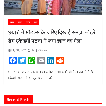
ख़बर
बिहार
राज्य
शिक्षा
छात्रों ने मॉडल्स के जरिए दिखाई समझ, नोट्रे
डेम एकेडमी पटना में लगा ज्ञान का मेला
July 31, 2026
Manju Shree
F
T
W
E
Li
R
a
w
h
m
n
e
पटना: रचनात्मकता और ज्ञान का अनोखा संगम देखने को मिला जब नोट्रे डेम
c
itt
at
ai
k
d
एकेडमी, पटना ने 31 जुलाई 2026 को
e
er
s
l
e
di
b
A
dI
t
o
p
n
Recent Posts
o
p