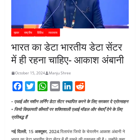
ख़बर
राष्ट्रीय
विविध
व्यवसाय
भारत का डेटा भारतीय डेटा सेंटर
में ही रहना चाहिए- आकाश अंबानी
October 15, 2024
Manju Shree
F
T
W
E
Li
R
a
w
h
m
n
e
•
एआई और मशीन लर्निंग डेटा सेंटर स्थापित करने के लिए सरकार दे प्रोत्साहन
c
itt
at
ai
k
d
• जियो किफ़ायती कीमतों पर शक्तिशाली एआई मॉडल और सेवाएँ देने के लिए
e
er
s
l
e
di
प्रतिबद्ध हैं
b
A
dI
t
नई दिल्ली, 15 अक्तूबर, 2024
:रिलायंस जियो के चेयरमैन आकाश अंबानी ने
o
p
n
भारत का डेटा भारतीय डेटा सेंटर में ही रखने की वकालत की है। उन्होंने कहा