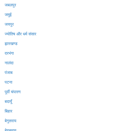
जबलपुर
जमुई
जयपुर
ज्योतिष और धर्म संसार
झारखण्ड
दरभंगा
नालंदा
पंजाब
पटना
पूर्वी चंपारण
बदायूँ
बिहार
बेगुसराय
बेगुसराय