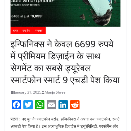
ख़बर
राष्ट्रीय
व्यवसाय
इन्फिनिक्स ने केवल 6699 रुपये
में प्रीमियम डिज़ाईन के साथ
सेगमेंट का सबसे ड्यूरेबल
स्मार्टफोन स्मार्ट 9 एचडी पेश किया
January 31, 2025
Manju Shree
F
T
W
E
Li
R
a
w
h
m
n
e
पटना
: नए युग के स्मार्टफोन ब्रांड, इन्फिनिक्स ने अपना नया स्मार्टफोन, स्मार्ट
c
itt
at
ai
k
d
9एचडी पेश किया है। इस अत्याधुनिक डिवाईस में ड्यूरेबिलिटी, परफॉर्मेंस और