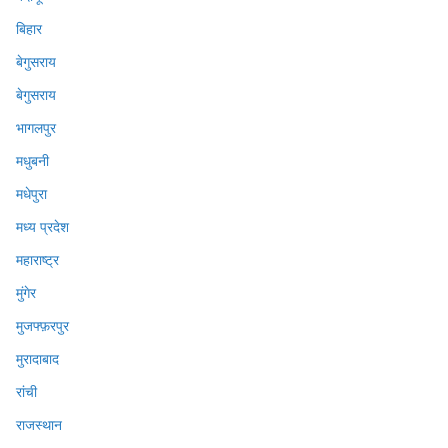
बिहार
बेगुसराय
बेगुसराय
भागलपुर
मधुबनी
मधेपुरा
मध्य प्रदेश
महाराष्ट्र
मुंगेर
मुजफ्फ़रपुर
मुरादाबाद
रांची
राजस्थान