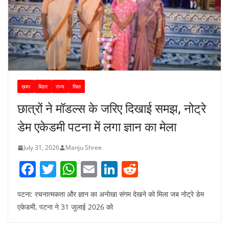
ख़बर
बिहार
राज्य
शिक्षा
छात्रों ने मॉडल्स के जरिए दिखाई समझ, नोट्रे
डेम एकेडमी पटना में लगा ज्ञान का मेला
July 31, 2026
Manju Shree
F
T
W
E
Li
R
a
w
h
m
n
e
पटना: रचनात्मकता और ज्ञान का अनोखा संगम देखने को मिला जब नोट्रे डेम
c
itt
at
ai
k
d
एकेडमी, पटना ने 31 जुलाई 2026 को
e
er
s
l
e
di