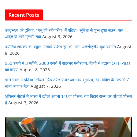
b
A
dI
t
o
p
n
Recent Posts
o
p
k
व्हाट्सएप की दुनिया, “मनु की रविवारीय” में पढ़िए”- सुविधा से शुरू हुआ सफ़र, अब
आदत से आगे गुलामी तक
August 9, 2026
ज्योतिष शास्त्र के विद्वान आचार्य राकेश झा को मिला अंतर्राष्ट्रीय युवा सम्मान
August
8, 2026
550 रुपये में 3 महीने, 2000 रुपये में सालभर मनोरंजन, जियो ने बढ़ाया OTT-Pass
का दायरा
August 8, 2026
ज्ञान भवन में इंडिया ग्लोबल ग्रैंड ट्रेड फेयर का भव्य शुभारंभ, देश-विदेश के उत्पादों से
सजा व्यापार मेला
August 7, 2026
ऑयलर मोटर्स ने भारत में खोला अपना 110वां शोरूम, यह बिहार राज्य का पांचवां शोरूम
है
August 7, 2026