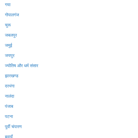
गया
गोपालगंज
चुरू
जबलपुर
जमुई
जयपुर
ज्योतिष और धर्म संसार
झारखण्ड
दरभंगा
नालंदा
पंजाब
पटना
पूर्वी चंपारण
बदायूँ