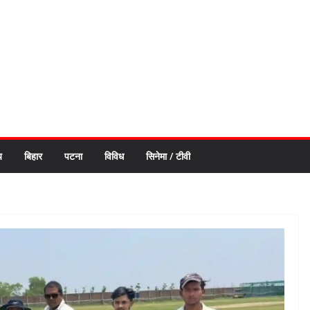
य
बिहार
पटना
विविध
सिनेमा / टीवी