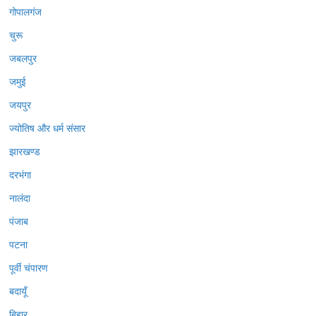
गोपालगंज
चुरू
जबलपुर
जमुई
जयपुर
ज्योतिष और धर्म संसार
झारखण्ड
दरभंगा
नालंदा
पंजाब
पटना
पूर्वी चंपारण
बदायूँ
बिहार