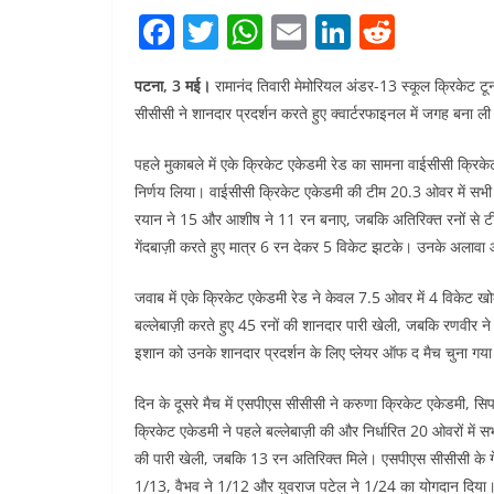
F
T
W
E
Li
R
a
w
h
m
n
e
पटना, 3 मई।
रामानंद तिवारी मेमोरियल अंडर-13 स्कूल क्रिकेट टूर्
c
itt
at
ai
k
d
सीसीसी ने शानदार प्रदर्शन करते हुए क्वार्टरफाइनल में जगह बना ल
e
er
s
l
e
di
b
A
dI
t
पहले मुकाबले में एके क्रिकेट एकेडमी रेड का सामना वाईसीसी क्रिक
निर्णय लिया। वाईसीसी क्रिकेट एकेडमी की टीम 20.3 ओवर में सभ
o
p
n
रयान ने 15 और आशीष ने 11 रन बनाए, जबकि अतिरिक्त रनों से टीम
o
p
गेंदबाज़ी करते हुए मात्र 6 रन देकर 5 विकेट झटके। उनके अलाव
k
जवाब में एके क्रिकेट एकेडमी रेड ने केवल 7.5 ओवर में 4 विकेट
बल्लेबाज़ी करते हुए 45 रनों की शानदार पारी खेली, जबकि रणवीर 
इशान को उनके शानदार प्रदर्शन के लिए प्लेयर ऑफ द मैच चुना गया औ
दिन के दूसरे मैच में एसपीएस सीसीसी ने करुणा क्रिकेट एकेडमी, स
क्रिकेट एकेडमी ने पहले बल्लेबाज़ी की और निर्धारित 20 ओवरों म
की पारी खेली, जबकि 13 रन अतिरिक्त मिले। एसपीएस सीसीसी के गेंद
1/13, वैभव ने 1/12 और युवराज पटेल ने 1/24 का योगदान दिया