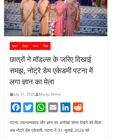
ख़बर
बिहार
राज्य
शिक्षा
छात्रों ने मॉडल्स के जरिए दिखाई
समझ, नोट्रे डेम एकेडमी पटना में
लगा ज्ञान का मेला
July 31, 2026
Manju Shree
F
T
W
E
Li
R
a
w
h
m
n
e
पटना: रचनात्मकता और ज्ञान का अनोखा संगम देखने को मिला
c
itt
at
ai
k
d
जब नोट्रे डेम एकेडमी, पटना ने 31 जुलाई 2026 को
e
er
s
l
e
di