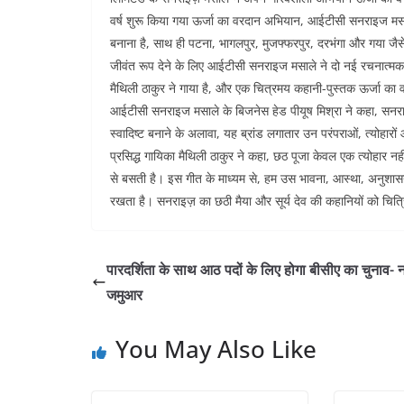
e
er
s
l
e
di
वर्ष शुरू किया गया ऊर्जा का वरदान अभियान, आईटीसी सनराइज मसाले
b
A
dI
t
बनाना है, साथ ही पटना, भागलपुर, मुजफ्फरपुर, दरभंगा और गया जैसे 
o
p
n
जीवंत रूप देने के लिए आईटीसी सनराइज मसाले ने दो नई रचनात्मक प्
मैथिली ठाकुर ने गाया है, और एक चित्रमय कहानी-पुस्तक ऊर्जा का
o
p
आईटीसी सनराइज मसाले के बिजनेस हेड पीयूष मिश्रा ने कहा, सनराइज
k
स्वादिष्ट बनाने के अलावा, यह ब्रांड लगातार उन परंपराओं, त्योहार
प्रसिद्ध गायिका मैथिली ठाकुर ने कहा, छठ पूजा केवल एक त्योहार नह
से बसती है। इस गीत के माध्यम से, हम उस भावना, आस्था, अनुशास
रखता है। सनराइज़ का छठी मैया और सूर्य देव की कहानियों को चित्र
पारदर्शिता के साथ आठ पदों के लिए होगा बीसीए का चुनाव- 
जमुआर
You May Also Like