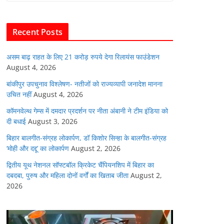
b
A
dI
t
o
p
n
Recent Posts
o
p
k
असम बाढ़ राहत के लिए 21 करोड़ रुपये देगा रिलायंस फाउंडेशन
August 4, 2026
बांकीपुर उपचुनाव विश्लेषण- नतीजों को राज्यव्यापी जनादेश मानना
उचित नहीं
August 4, 2026
कॉमनवेल्थ गेम्स में दमदार प्रदर्शन पर नीता अंबानी ने टीम इंडिया को
दी बधाई
August 3, 2026
बिहार बालगीत-संग्रह लोकार्पण, डॉ किशोर सिन्हा के बालगीत-संग्रह
‘मोही और दद्दू’ का लोकार्पण
August 2, 2026
द्वितीय यूथ नेशनल सॉफ्टबॉल क्रिकेट चैंपियनशिप में बिहार का
दबदबा, पुरुष और महिला दोनों वर्गों का खिताब जीता
August 2,
2026