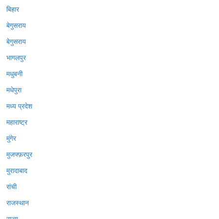
बिहार
बेगुसराय
बेगुसराय
भागलपुर
मधुबनी
मधेपुरा
मध्य प्रदेश
महाराष्ट्र
मुंगेर
मुजफ्फ़रपुर
मुरादाबाद
रांची
राजस्थान
राज्य