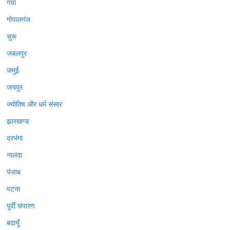
गया
गोपालगंज
चुरू
जबलपुर
जमुई
जयपुर
ज्योतिष और धर्म संसार
झारखण्ड
दरभंगा
नालंदा
पंजाब
पटना
पूर्वी चंपारण
बदायूँ