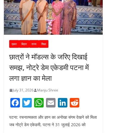
ख़बर
बिहार
राज्य
शिक्षा
छात्रों ने मॉडल्स के जरिए दिखाई
समझ, नोट्रे डेम एकेडमी पटना में
लगा ज्ञान का मेला
July 31, 2026
Manju Shree
F
T
W
E
Li
R
a
w
h
m
n
e
पटना: रचनात्मकता और ज्ञान का अनोखा संगम देखने को मिला
c
itt
at
ai
k
d
जब नोट्रे डेम एकेडमी, पटना ने 31 जुलाई 2026 को
e
er
s
l
e
di