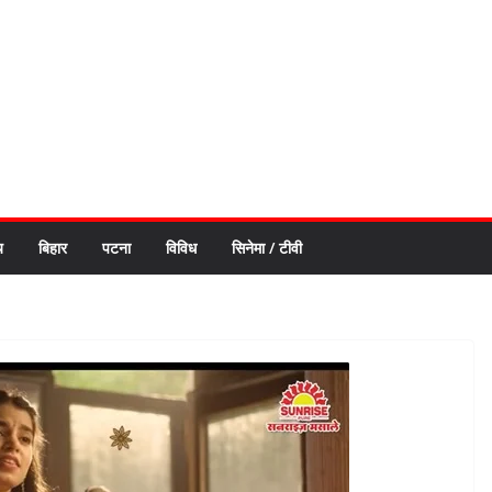
य
बिहार
पटना
विविध
सिनेमा / टीवी