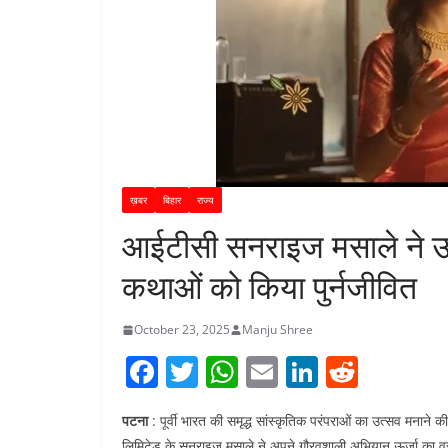
ख़बर
बिहार
राज्य
आईटीसी सनराइज मसाले ने ऊ
कथाओं को किया पुर्नजीवित
October 23, 2025
Manju Shree
F
T
W
E
Li
R
a
w
h
m
n
e
पटना
: पूर्वी भारत की समृद्ध सांस्कृतिक परंपराओं का उत्सव मनाने की 
c
itt
at
ai
k
d
लिमिटेड के सनराइज़ मसाले ने अपने गौरवशाली अभियान ऊर्जा का वर